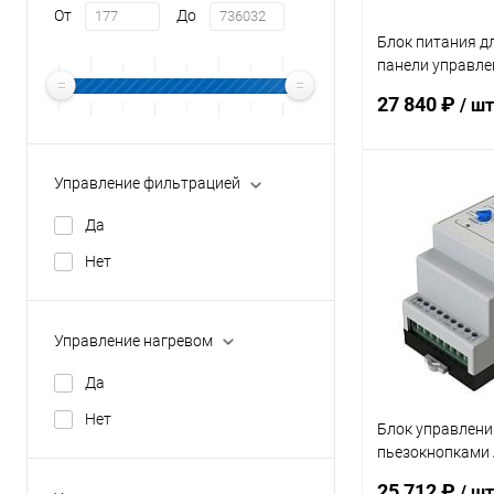
От
До
Блок питания д
панели управле
230В/12Вт (330.
27 840 ₽
/ шт
Управление фильтрацией
В 
Да
В избранное
Нет
К сравнению
Управление нагревом
Да
Нет
Блок управлени
пьезокнопками 
2A)
25 712 ₽
/ шт