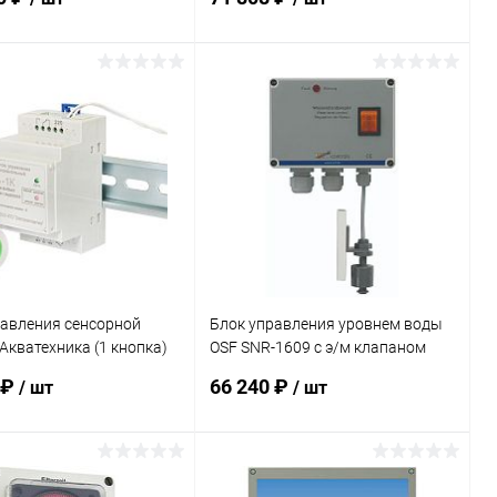
(303.008.2020)
В корзину
В корзину
ранное
В избранное
внению
В наличии
К сравнению
В наличии
равления сенсорной
Блок управления уровнем воды
Акватехника (1 кнопка)
OSF SNR-1609 c э/м клапаном
2)
G1/2" 230В кабель 5м
 ₽
66 240 ₽
/ шт
/ шт
(313.006.0060)
В корзину
В корзину