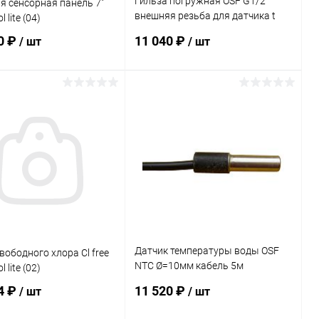
Гильза погружная OSF G1/2"
 сенсорная панель 7"
внешняя резьба для датчика t
 lite (04)
Ø=10мм н/с V2A 35мм
0 ₽
11 040 ₽
/ шт
/ шт
(320.020.0003)
В корзину
В корзину
ранное
В избранное
внению
Под заказ
К сравнению
Под заказ
Датчик температуры воды OSF
вободного хлора Cl free
NTC Ø=10мм кабель 5м
 lite (02)
(310.000.0005)
4 ₽
11 520 ₽
/ шт
/ шт