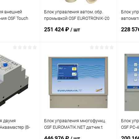
ля внешней
Блок управления автом. обр.
Блок уп
ния OSF Touch
промывкой OSF EUROTRONIK-20
автомат
001.2000)
+2 доп. кн. для насоса 230В
промывк
251 424 ₽
228 57
/ шт
(310.488.2211)
(310.488
корзину
В корзину
В избранное
В изб
В наличии
К сравнению
Под заказ
К сра
я двумя
Блок управления многофункц.
Блок уп
Аквамастер (B-
OSF EUROMATIK.NET датчик t
OSF PC-4
каб.1,5м выход LAN
выход LA
446 976 ₽
200 16
/ шт