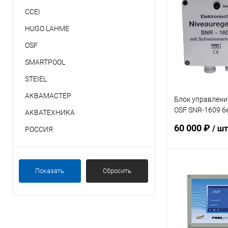
CCEI
В избранное
HUGO LAHME
К сравнению
OSF
SMARTPOOL
STEIEL
АКВАМАСТЕР
Блок управлени
OSF SNR-1609 б
АКВАТЕХНИКА
кабель 15м (313
60 000 ₽
/ шт
РОССИЯ
В 
Показать
Сбросить
В избранное
К сравнению