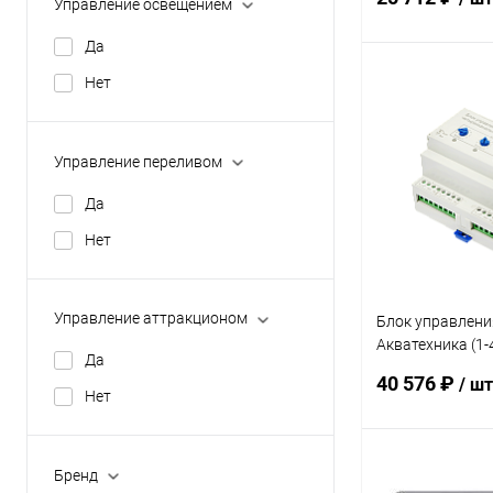
Управление освещением
Да
Нет
В 
В избранное
Управление переливом
К сравнению
Да
Нет
Управление аттракционом
Блок управлени
Акватехника (1-
Да
(AT13.16.3)
40 576 ₽
/ шт
Нет
В 
Бренд