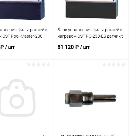
равления фильтрацией и
Блок управления фильтрацией и
 OSF Pool-Master-230
нагревом OSF PС-230-ES датчик t
.2110)
кабель 1,5м (300.278.2110)
 ₽
81 120 ₽
/ шт
/ шт
В корзину
В корзину
ранное
В избранное
внению
В наличии
К сравнению
В наличии