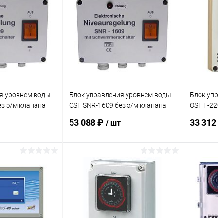
В избранное
В изб
Под заказ
К сравнению
В наличии
К сра
я уровнем воды
Блок управления уровнем воды
Блок уп
ез э/м клапана
OSF SNR-1609 без э/м клапана
OSF F-22
.006.0063)
кабель 5м (313.006.0061)
(309.000
53 088 ₽
33 312
/ шт
корзину
В корзину
В избранное
В изб
В наличии
К сравнению
В наличии
К сра