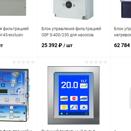
я фильтрацией
Блок управления фильтрацией
Блок уп
-45-exclusiv
OSF S-400/230 для насосов
нагревом
.t каб.1,5м
230/400В (0-8А) (300.020.0001)
(300.288
25 392 ₽
62 784
шт
/ шт
корзину
В корзину
В избранное
В изб
В наличии
К сравнению
В наличии
К сра