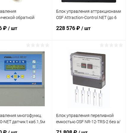
равления
Блок управления аттракционами
ической обратной
OSF Attraction-Control.NET (до 6
ой OSF EUROTRONIK-10
аттракционов) (310.610.0000)
6 ₽
228 576 ₽
/ шт
/ шт
.2201)
В корзину
В корзину
ранное
В избранное
внению
В наличии
К сравнению
В наличии
равления многофункц.
Блок управления переливной
0-NET датчик t каб.1,5м
емкостью OSF NR-12-TRS-2 без э/
N (310.000.0565)
м клап. для 4-5 электродов
0 ₽
71 808 ₽
/ шт
/ шт