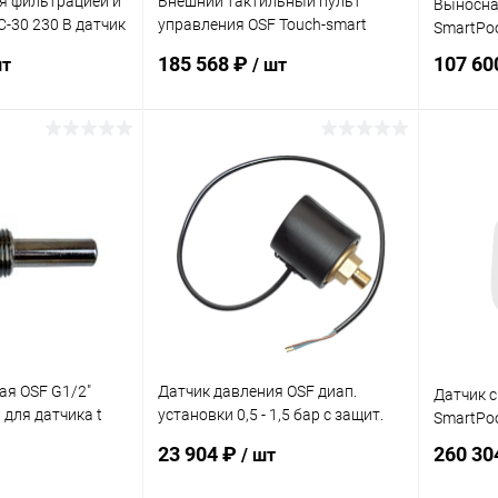
я фильтрацией и
Внешний тактильный пульт
Выносная
-30 230 В датчик
управления OSF Touch-smart
SmartPool
10.008.2530)
(310.000.0700)
185 568 ₽
107 60
шт
/ шт
корзину
В корзину
В избранное
В изб
В наличии
К сравнению
В наличии
К сра
ая OSF G1/2"
Датчик давления OSF диап.
Датчик с
 для датчика t
установки 0,5 - 1,5 бар с защит.
SmartPool
 латунь 35мм
крышкой +соединит. кабель
23 904 ₽
260 30
/ шт
(200.059.9015)