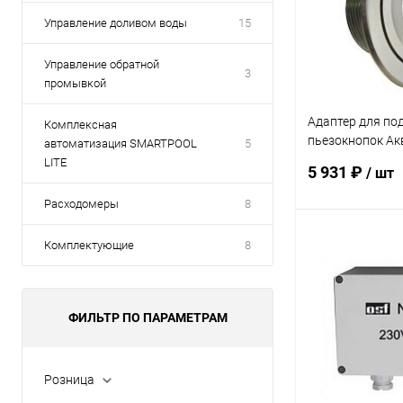
Управление доливом воды
15
Управление обратной
3
промывкой
Адаптер для под
Комплексная
пьезокнопок Ак
автоматизация SMARTPOOL
5
1/2" НР AISI 316
LITE
5 931 ₽
/ шт
(AT08.05M)
Расходомеры
8
Комплектующие
8
В 
В избранное
ФИЛЬТР ПО ПАРАМЕТРАМ
К сравнению
Розница