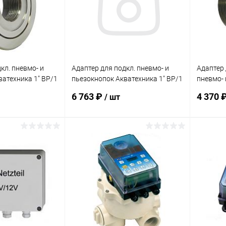
кл. пневмо- и
Адаптер для подкл. пневмо- и
Адаптер
ватехника 1" ВР/1
пьезокнопок Акватехника 1" ВР/1
пневмо- 
 (плитка)
1/2" НР AISI 316 (универсал)
Акватехн
6 763 ₽
4 370 
/ шт
(AT08.02M)
(плитка)
корзину
В корзину
В избранное
В изб
Под заказ
К сравнению
Под заказ
К сра