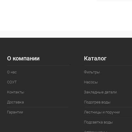
В 
В избранное
К сравнению
О компании
Каталог
О нас
Фильтры
СОУТ
Насосы
Контакты
Закладные детали
Доставка
Подогрев воды
Гарантии
Лестницы и поручни
Подсветка воды