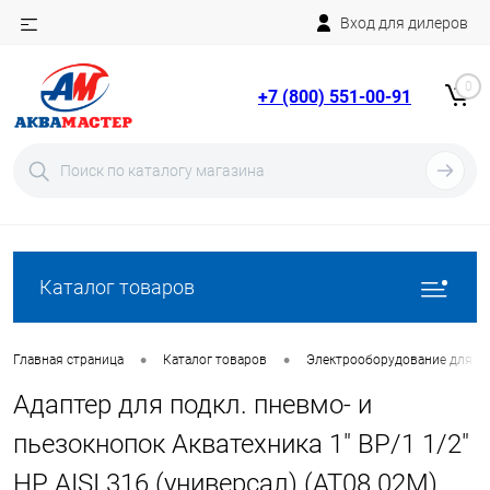
Вход для дилеров
Telegram
Rutube
0
+7 (800) 551-00-91
YouTube
Вход
Регистрация
Каталог товаров
•
•
Главная страница
Каталог товаров
Электрооборудование для ба
Адаптер для подкл. пневмо- и
пьезокнопок Акватехника 1" ВР/1 1/2"
НР AISI 316 (универсал) (AT08.02M)