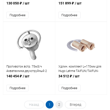
1/2" НР (универсал) (AT15.02)
1/2" НР AISI 316 (универсал)
130 050 ₽
/ шт
151 899 ₽
/ шт
(AT15.02M)
Подробнее
Подробнее
Противоток встр. 75м3/ч
Удлин. комплект L=170мм для
Акватехника двухструйный 2
Hugo Lahme TAIFUN/TAIFUN-
1/2" НР пьезокнопка (универсал)
DUO 2 1/2" НР -ВР в компл. 2 шт
140 454 ₽
/ шт
34 512 ₽
/ шт
(AT15.02.1)
(7925050)
Подробнее
Подробнее
Назад
1
2
Вперед