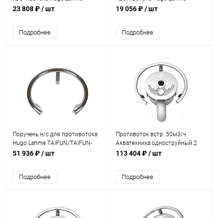
Evolution (универсал) (8350150)
JUNIOR (универсал) (8080050)
23 808 ₽
/ шт
19 056 ₽
/ шт
Подробнее
Подробнее
Поручень н/с для противотока
Противоток встр. 50м3/ч
Hugo Lahme TAIFUN/TAIFUN-
Акватехника одноструйный 2
DUO (7991020)
1/2" НР (универсал) (AT15.01)
51 936 ₽
/ шт
113 404 ₽
/ шт
Подробнее
Подробнее