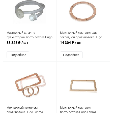
Массажный шланг с
Монтажный комплект для
пульсатором противотока Hugo
закладной противотока Hugo
Lahme TAIFUN-DUO (8552050)
Lahme TAIFUN (универсал)
83 328 ₽
/ шт
14 304 ₽
/ шт
(7980050)
Подробнее
Подробнее
Монтажный комплект
Монтажный комплект
противотока Hugo Lahme
противотока Hugo Lahme