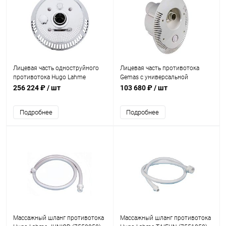
Лицевая часть одноструйного
Лицевая часть противотока
противотока Hugo Lahme
Gemas с универсальной
TAIFUN с пьезокнопкой
закладной и пневмокнопкой
256 224 ₽
/ шт
103 680 ₽
/ шт
(87307020)
(11224)
Подробнее
Подробнее
Массажный шланг противотока
Массажный шланг противотока