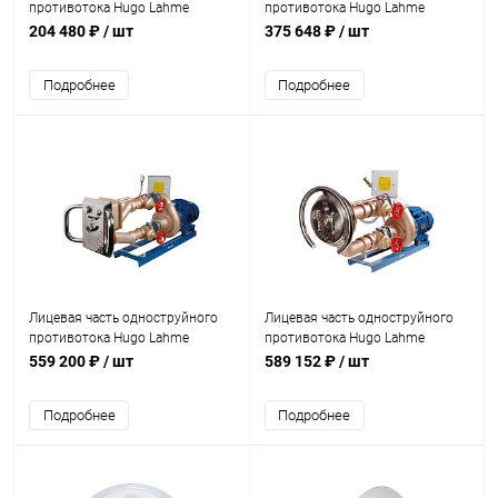
противотока Hugo Lahme
противотока Hugo Lahme
JUNIOR (7304020)
JUNIOR +насос 2,2кВт 400В+пан.
204 480 ₽
/ шт
375 648 ₽
/ шт
управл. (8060020)
Подробнее
Подробнее
Лицевая часть одноструйного
Лицевая часть одноструйного
противотока Hugo Lahme
противотока Hugo Lahme
JUNIOR +насос 2,6кВт 400В+пан.
TAIFUN +насос 2,6кВт 400В+пан.
559 200 ₽
/ шт
589 152 ₽
/ шт
управл. (8063020)
управл. (7620020)
Подробнее
Подробнее