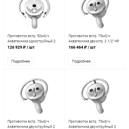
Противоток встр. 50м3/ч
Противоток встр. 75м3/ч
Акватехника одноструйный 2
Акватехника двухстр. 2 1/2" НР
1/2" НР пьезокнопка (универсал)
пьезокнопка AISI 316
126 929 ₽
/ шт
166 464 ₽
/ шт
(AT15.01.1)
(универсал) (AT15.02.1M)
Подробнее
Подробнее
Противоток встр. 75м3/ч
Противоток встр. 75м3/ч
Акватехника двухструйный 2
Акватехника двухструйный 2