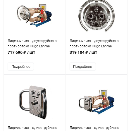
Лицевая часть двухструйного
Лицевая часть двухструйного
противотока Hugo Lahme
противотока Hugo Lahme
TAIFUN-DUO +насос 2,6кВт
TAIFUN-DUO с пьезокнопкой
717 696 ₽
/ шт
319 104 ₽
/ шт
400В+пан. упр. (7640020)
(87309920)
Подробнее
Подробнее
Лицевая часть одноструйного
Лицевая часть одноструйного