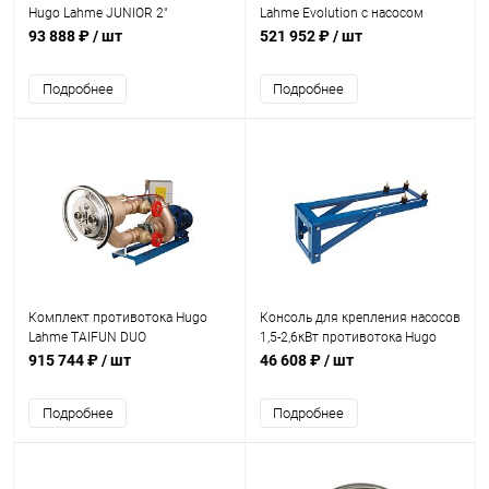
Hugo Lahme JUNIOR 2"
Lahme Evolution с насосом
(7960550)
2,6кВт 400В (8360020)
93 888 ₽
/ шт
521 952 ₽
/ шт
Подробнее
Подробнее
Комплект противотока Hugo
Консоль для крепления насосов
Lahme TAIFUN DUO
1,5-2,6кВт противотока Hugo
(7613050+7640020+7991020)
Lahme TAIFUN (7280050)
915 744 ₽
/ шт
46 608 ₽
/ шт
(7625050)
Подробнее
Подробнее