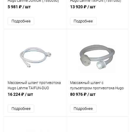
Hugo Lahme JUNIOR (7550050)
Hugo Lahme TAIFUN (7551050)
5 981 ₽
/ шт
13 920 ₽
/ шт
Подробнее
Подробнее
Массажный шланг противотока
Массажный шланг с
Hugo Lahme TAIFUN-DUO
пульсатором противотока Hugo
(7552050)
Lahme TAIFUN (8551050)
16 224 ₽
/ шт
80 976 ₽
/ шт
Подробнее
Подробнее