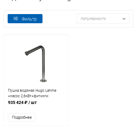
популярности
Фильтр
Пушка водяная Hugo Lahme
+насос 2,6кВт+фитинги
(8743020)
935 424 ₽
/ шт
Подробнее