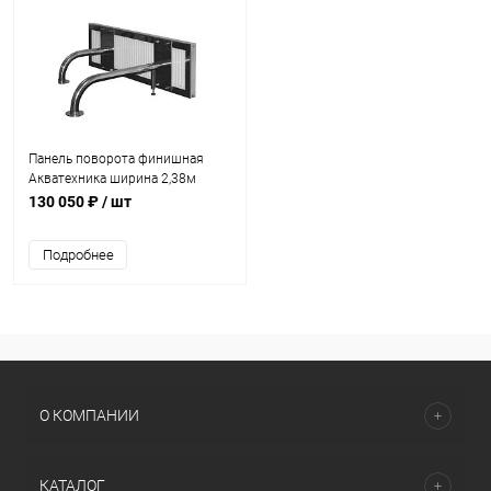
Панель поворота финишная
Акватехника ширина 2,38м
(AT10.17)
130 050 ₽
/ шт
Подробнее
О КОМПАНИИ
КАТАЛОГ