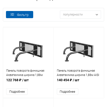
популярности
Фильтр
Панель поворота финишная
Панель поворота финишная
Акватехника ширина 1,88м
Акватехника ширина 1,88м AISI
(AT10.16)
316 (AT10.16M)
122 768 ₽
/ шт
140 454 ₽
/ шт
Подробнее
Подробнее