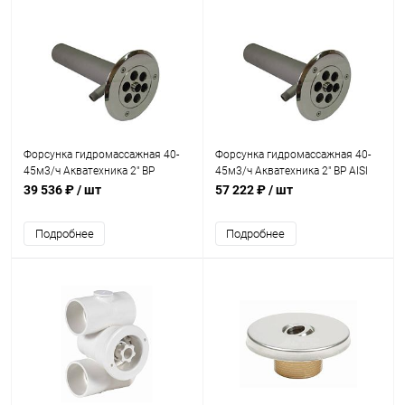
Форсунка гидромассажная 40-
Форсунка гидромассажная 40-
45м3/ч Акватехника 2" ВР
45м3/ч Акватехника 2" ВР AISI
(универсал) (AT03.10)
316 (универсал) (AT03.10M)
39 536 ₽
/ шт
57 222 ₽
/ шт
Подробнее
Подробнее