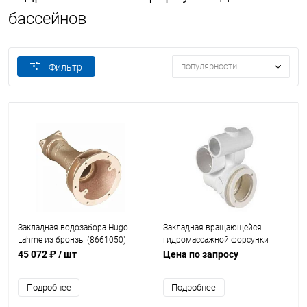
бассейнов
популярности
Фильтр
Закладная водозабора Hugo
Закладная вращающейся
Lahme из бронзы (8661050)
гидромассажной форсунки
Gemas 50-32мм 2,7м3/ч (1510-
45 072 ₽
/ шт
Цена по запросу
4833)
Подробнее
Подробнее