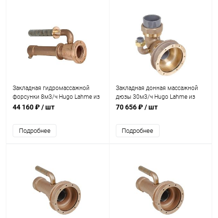
Закладная гидромассажной
Закладная донная массажной
форсунки 8м3/ч Hugo Lahme из
дюзы 30м3/ч Hugo Lahme из
бронзы (8669850)
бронзы (8663450)
44 160 ₽
/ шт
70 656 ₽
/ шт
Подробнее
Подробнее