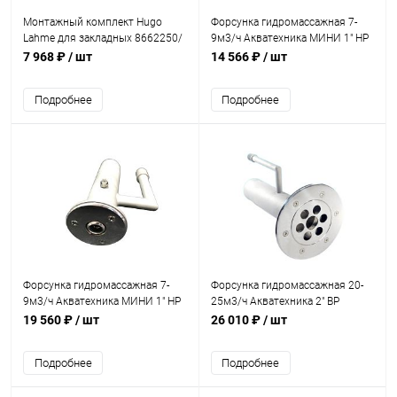
Монтажный комплект Hugo
Форсунка гидромассажная 7-
Lahme для закладных 8662250/
9м3/ч Акватехника МИНИ 1" НР
8663450/ 8641050 (универсал)
(универсал) (AT03.37)
7 968 ₽
/ шт
14 566 ₽
/ шт
(8674250)
Подробнее
Подробнее
Форсунка гидромассажная 7-
Форсунка гидромассажная 20-
9м3/ч Акватехника МИНИ 1" НР
25м3/ч Акватехника 2" ВР
AISI 316 (универсал) (AT03.37M)
(универсал) (AT03.34)
19 560 ₽
/ шт
26 010 ₽
/ шт
Подробнее
Подробнее