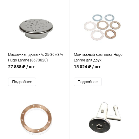
Массажная дюза н/с 25-30м3/ч
Монтажный комплект Hugo
Hugo Lahme (8673820)
Lahme для двух
гидромассажных форсунок
27 888 ₽
/ шт
15 024 ₽
/ шт
8м3/ч (универсал) (8669950)
Подробнее
Подробнее