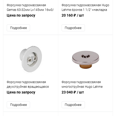
Форсунка гидромассажная
Форсунка гидромассажная Hugo
Gemas 63-32мм L=145мм 16м3/
Lahme бронза 1 1/2" +накладка
ч (1516-5759)
н/с 6-8м3/ч (8669220)
Цена по запросу
20 160 ₽
/ шт
Подробнее
Подробнее
Форсунка гидромассажная
Форсунка гидромассажная
двухструйная вращающаяся
многоструйная Hugo Lahme
Gemas (1516-4820)
бронза 1 1/2" +накладка н/с
Цена по запросу
23 040 ₽
/ шт
8м3/ч (8669420)
Подробнее
Подробнее