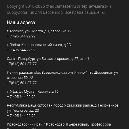
Copyright 2010-2026 © aquamaster.ru интернет-магазин
оборудования для бассейнов. Все права защищены.
Наши адреса:
г. Москва, ул.8 Марта, д.1, строение 12
+ 7 495 644 22 92
г.Лобня, Краснополянский тупик, д.2Б
+ 7 495 644 22 92
Санкт-Петербург, ул Бокситогорская, д. 27, стр. 1
+7(812) 501-87-77
Ленинградская обл, Всеволожский р-н, Янино-1 гп, Шоссейная ул,
строение 50а/2
+7(812) 501-87-77
г. Уфа, ул. Мустая Карима д.16
+ 7 495 644 22 92
Республика Башкортостан, город Уфимский район, д. Геофизиков,
ул. Геологов, зд. 23
+ 7 495 644 22 92
Краснодарский край, г Краснодар, п Березовый, Профессора