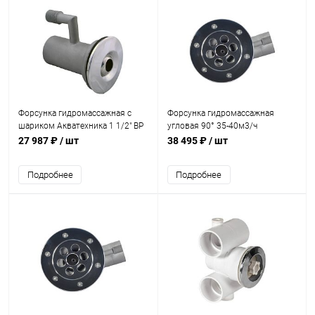
Форсунка гидромассажная с
Форсунка гидромассажная
шариком Акватехника 1 1/2" ВР
угловая 90° 35-40м3/ч
AISI 316 (универсал) (AT03.32M)
Акватехника 2" ВР (универсал)
27 987 ₽
/ шт
38 495 ₽
/ шт
(AT03.11)
Подробнее
Подробнее