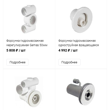
Форсунка гидромассажная
Форсунка гидромассажная
нерегулируемая Gemas 50мм
одноструйная вращающаяся
1,5м3/ч (1510-4100)
Gemas (1516-4821)
5 808 ₽
/ шт
4 992 ₽
/ шт
Подробнее
Подробнее