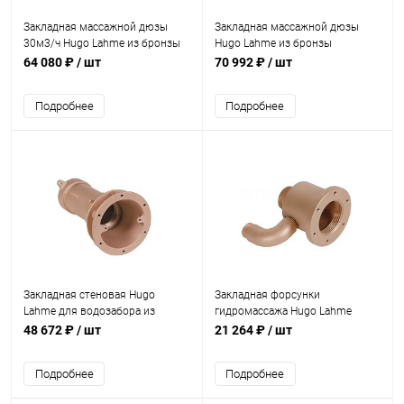
Закладная массажной дюзы
Закладная массажной дюзы
30м3/ч Hugo Lahme из бронзы
Hugo Lahme из бронзы
(8662250)
(8662350)
64 080 ₽
/ шт
70 992 ₽
/ шт
Подробнее
Подробнее
Закладная стеновая Hugo
Закладная форсунки
Lahme для водозабора из
гидромассажа Hugo Lahme
бронзы до 16м3/ч (8641050)
FitStar Standard MINI 80мм
48 672 ₽
/ шт
21 264 ₽
/ шт
(8669050)
Подробнее
Подробнее