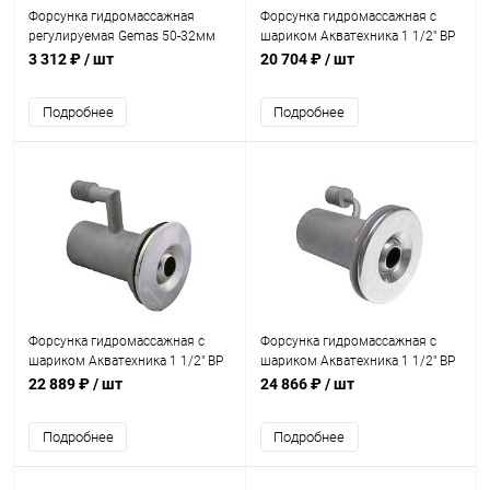
Форсунка гидромассажная
Форсунка гидромассажная с
регулируемая Gemas 50-32мм
шариком Акватехника 1 1/2" ВР
1,5м3/ч (1510-FS715)
(плитка) (AT03.31)
3 312 ₽
/ шт
20 704 ₽
/ шт
Подробнее
Подробнее
Форсунка гидромассажная с
Форсунка гидромассажная с
шариком Акватехника 1 1/2" ВР
шариком Акватехника 1 1/2" ВР
(универсал) (AT03.32)
AISI 316 (плитка) (AT03.31M)
22 889 ₽
/ шт
24 866 ₽
/ шт
Подробнее
Подробнее