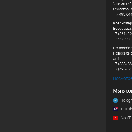
Уфимский р
Геологов, з
+ 7 495 64
Краснодарс
Березовый
+7 (861) 20
+7 928 223
Новосибирс
Новосибирс
эт.1.
+7 (383) 3
+7 (495) 6
Посмотрет
Мы в со
Teleg
Rutu
YouT