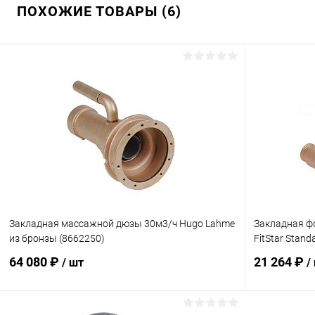
ПОХОЖИЕ ТОВАРЫ (6)
Закладная массажной дюзы 30м3/ч Hugo Lahme
Закладная ф
из бронзы (8662250)
FitStar Stan
64 080 ₽
21 264 ₽
/ шт
/