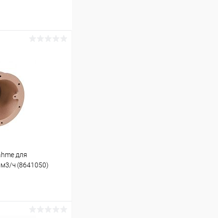
ahme для
м3/ч (8641050)