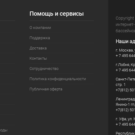
Помощь и сервисы
Copyright
интернет
О компании
бассейно
Поддержка
Наши ад
Доставка
г. Москва, 
+ 7 495 64
Контакты
г.Лобня, К
Сотрудничество
+ 7 495 64
Политика конфиденциальности
Санкт-Пете
стр. 1
Публичная оферта
+7(812) 50
Ленинград
Янино-1 гп
+7(812) 50
г. Уфа, ул
+ 7 495 64
воды
Республик