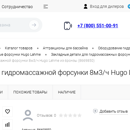
Вход для дилеров
Сотрудничество
+7 (800) 551-00-91
•
•
•
Каталог товаров
Аттракционы для бассейна
Оборудование гидр
•
е форсунки Hugo Lahme
Закладные детали для гидромассажных форсун
сажной форсунки 8м3/ч Hugo Lahme из бронзы (8669850)
 гидромассажной форсунки 8м3/ч Hugo 
КИ
ПОХОЖИЕ ТОВАРЫ
НАЛИЧИЕ
Добавить отзыв
Отзывов: 0
Артикул:
8669850