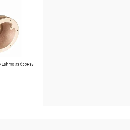
ину
В наличии
 Lahme из бронзы
ину
Под заказ