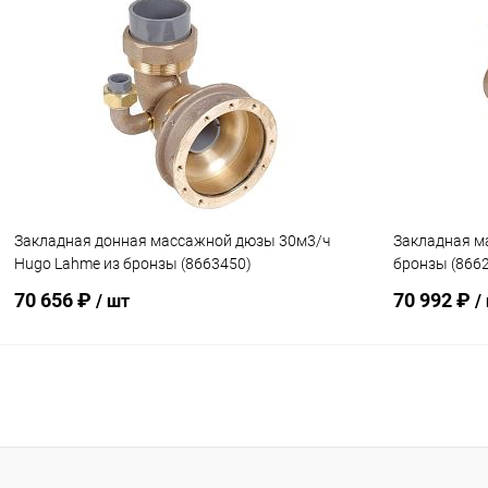
В корзину
В избранное
В избранн
К сравнению
В наличии
К сравнен
Закладная донная массажной дюзы 30м3/ч
Закладная м
Hugo Lahme из бронзы (8663450)
бронзы (866
70 656 ₽
70 992 ₽
/ шт
/
В корзину
В избранное
В избранн
К сравнению
В наличии
К сравнен