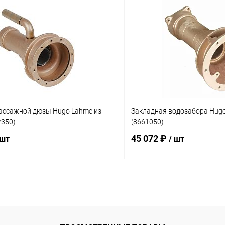
В корзину
В корз
ое
В избранное
ию
Под заказ
К сравнению
ассажной дюзы Hugo Lahme из
Закладная водозабора Hugo
2350)
(8661050)
45 072 ₽
 шт
/ шт
В корзину
В корз
ое
В избранное
ию
Под заказ
К сравнению