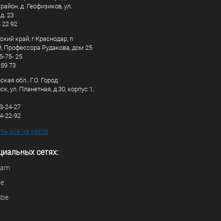
айон, д. Геофизиков, ул.
д. 23
4 22 92
кий край, г Краснодар, п
, Профессора Рудакова, дом 25
5-75- 25
 59 73
кая обл., Г.О. Город
к, ул. Планетная, д.30, корпус 1,
83-24-27
44-22-92
ь все на карте
циальных сетях:
ram
be
ube