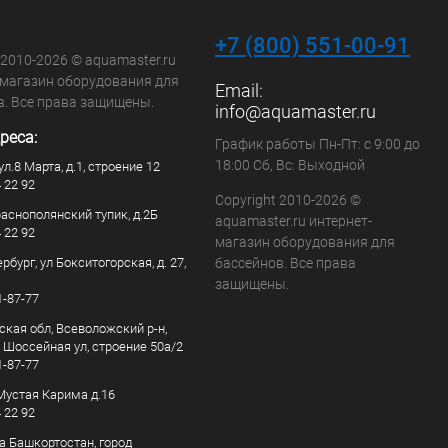
+7 (800) 551-00-91
 2010-2026 © aquamaster.ru
-магазин оборудования для
Email:
в. Все права защищены.
info@aquamaster.ru
реса:
График работы Пн-Пт: с 9:00 до
18:00 Сб, Вс: Выходной
ул.8 Марта, д.1, строение 12
4 22 92
Copyright 2010-2026 ©
раснополянский тупик, д.2Б
aquamaster.ru интернет-
4 22 92
магазин оборудования для
рбург, ул Бокситогорская, д. 27,
бассейнов. Все права
защищены.
1-87-77
ская обл, Всеволожский р-н,
, Шоссейная ул, строение 50а/2
1-87-77
. Мустая Карима д.16
4 22 92
а Башкортостан, город