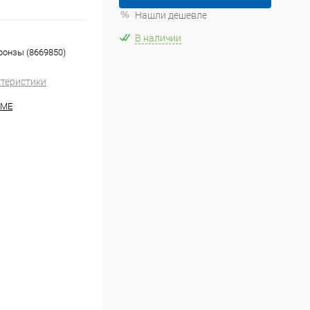
Нашли дешевле
В наличии
ронзы (8669850)
ктеристики
HME