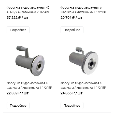
Форсунка гидромассажная 40-
Форсунка гидромассажная с
45м3/ч Акватехника 2" ВР AISI
шариком Акватехника 1 1/2" ВР
316 (универсал) (AT03.10M)
(плитка) (AT03.31)
57 222 ₽
/ шт
20 704 ₽
/ шт
Подробнее
Подробнее
Форсунка гидромассажная с
Форсунка гидромассажная с
шариком Акватехника 1 1/2" ВР
шариком Акватехника 1 1/2" ВР
(универсал) (AT03.32)
AISI 316 (плитка) (AT03.31M)
22 889 ₽
/ шт
24 866 ₽
/ шт
Подробнее
Подробнее