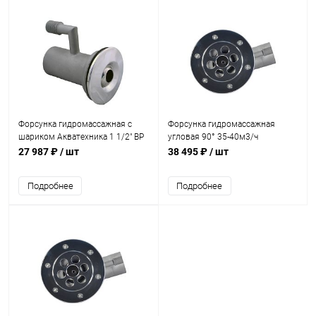
Форсунка гидромассажная с
Форсунка гидромассажная
шариком Акватехника 1 1/2" ВР
угловая 90° 35-40м3/ч
AISI 316 (универсал) (AT03.32M)
Акватехника 2" ВР (универсал)
27 987 ₽
/ шт
38 495 ₽
/ шт
(AT03.11)
Подробнее
Подробнее