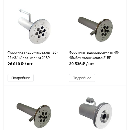
Форсунка гидромассажная 20-
Форсунка гидромассажная 40-
25м3/ч Акватехника 2" ВР
45м3/ч Акватехника 2" ВР
(универсал) (AT03.34)
(универсал) (AT03.10)
26 010 ₽
/ шт
39 536 ₽
/ шт
Подробнее
Подробнее