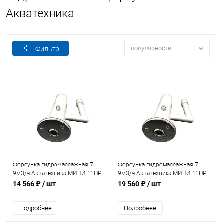
Акватехника
популярности
Фильтр
Форсунка гидромассажная 7-
Форсунка гидромассажная 7-
9м3/ч Акватехника МИНИ 1" НР
9м3/ч Акватехника МИНИ 1" НР
(универсал) (AT03.37)
AISI 316 (универсал) (AT03.37M)
14 566 ₽
/ шт
19 560 ₽
/ шт
Подробнее
Подробнее