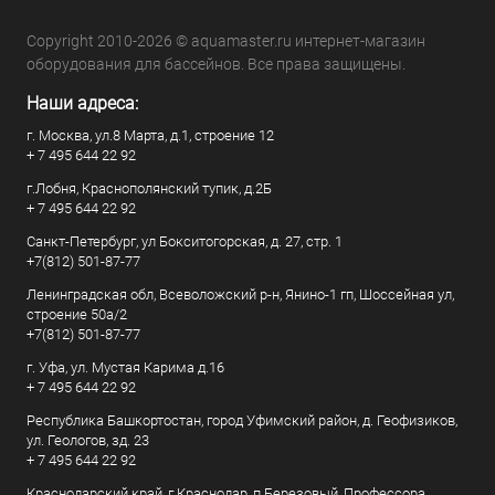
Copyright 2010-2026 © aquamaster.ru интернет-магазин
оборудования для бассейнов. Все права защищены.
Наши адреса:
г. Москва, ул.8 Марта, д.1, строение 12
+ 7 495 644 22 92
г.Лобня, Краснополянский тупик, д.2Б
+ 7 495 644 22 92
Санкт-Петербург, ул Бокситогорская, д. 27, стр. 1
+7(812) 501-87-77
Ленинградская обл, Всеволожский р-н, Янино-1 гп, Шоссейная ул,
строение 50а/2
+7(812) 501-87-77
г. Уфа, ул. Мустая Карима д.16
+ 7 495 644 22 92
Республика Башкортостан, город Уфимский район, д. Геофизиков,
ул. Геологов, зд. 23
+ 7 495 644 22 92
Краснодарский край, г Краснодар, п Березовый, Профессора