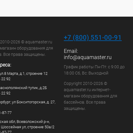
+7 (800) 551-00-91
 2010-2026 © aquamaster.ru
-магазин оборудования для
Email:
в. Все права защищены.
info@aquamaster.ru
реса:
График работы Пн-Пт: с 9:00 до
18:00 Сб, Вс: Выходной
ул.8 Марта, д.1, строение 12
4 22 92
Copyright 2010-2026 ©
раснополянский тупик, д.2Б
aquamaster.ru интернет-
4 22 92
магазин оборудования для
рбург, ул Бокситогорская, д. 27,
бассейнов. Все права
защищены.
1-87-77
ская обл, Всеволожский р-н,
, Шоссейная ул, строение 50а/2
1-87-77