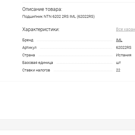
Описание товара:
Подшипник NTN 6202 2RS IML (62022RS)
Характеристики:
Все хара
Бренд
IML
Артикул
62022RS
Страна
Испания
Базовая единица
шт
Ставки налогов
22