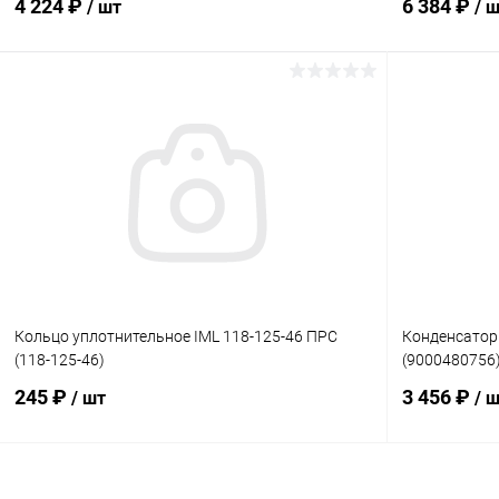
4 224 ₽
6 384 ₽
/ шт
/ 
В корзину
В избранное
В избранн
К сравнению
В наличии
К сравнен
Кольцо уплотнительное IML 118-125-46 ПРС
Конденсатор
(118-125-46)
(9000480756
245 ₽
3 456 ₽
/ шт
/ 
В корзину