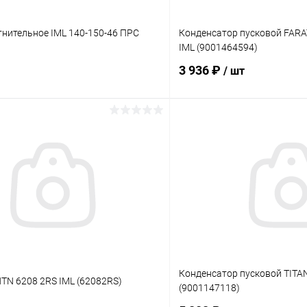
нительное IML 140-150-46 ПРС
Конденсатор пусковой FAR
IML (9001464594)
3 936 ₽
/ шт
В корзину
В корз
ое
В избранное
ию
Под заказ
К сравнению
Конденсатор пусковой TITA
TN 6208 2RS IML (62082RS)
(9001147118)