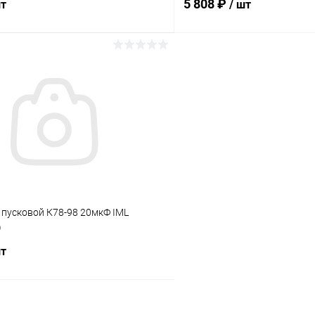
5 808 ₽
шт
/ шт
В корзину
В корз
ое
В избранное
ию
В наличии
К сравнению
 пусковой К78-98 20мкФ IML
)
шт
В корзину