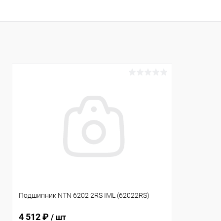
В избранное
В избранн
К сравнению
В наличии
К сравнен
Подшипник NTN 6202 2RS IML (62022RS)
4 512 ₽
/ шт