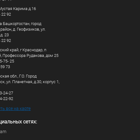
. Мустая Карима д.16
4 22 92
а Башкортостан, город
айон, д. Геофизиков, ул.
д. 23
4 22 92
кий край, г Краснодар, п
, Профессора Рудакова, дом 25
5-75- 25
 59 73
кая обл., Г.О. Город
к, ул. Планетная, д.30, корпус 1,
83-24-27
44-22-92
ь все на карте
циальных сетях:
ram