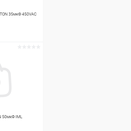
ATON 35мкФ 450VAC
ину
Под заказ
N 50мкФ IML