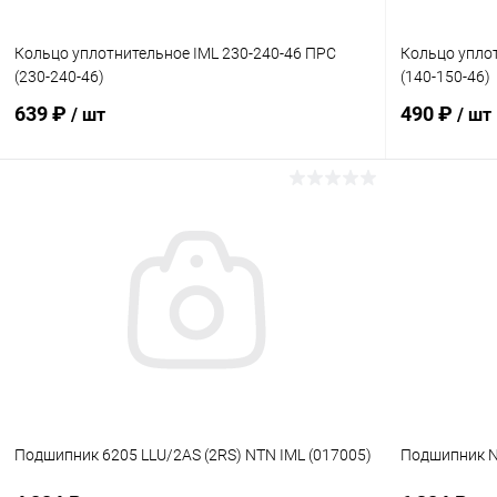
Кольцо уплотнительное IML 230-240-46 ПРС
Кольцо уплот
(230-240-46)
(140-150-46)
639 ₽
490 ₽
/ шт
/ шт
В корзину
В избранное
В избранн
К сравнению
В наличии
К сравнен
Подшипник 6205 LLU/2AS (2RS) NTN IML (017005)
Подшипник N