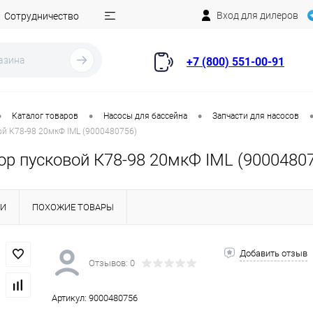
Вход для дилеров
Сотрудничество
+7 (800) 551-00-91
•
•
•
Каталог товаров
Насосы для бассейна
Запчасти для насосов
ой К78-98 20мкФ IML (9000480756)
ор пусковой К78-98 20мкФ IML (9000480
КИ
ПОХОЖИЕ ТОВАРЫ
Добавить отзыв
Отзывов: 0
Артикул:
9000480756