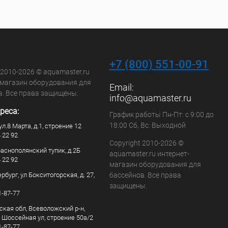
+7 (800) 551-00-91
 2010-2026 © aquamaster.ru
-магазин оборудования для
Email:
в. Все права защищены.
info@aquamaster.ru
реса:
График работы Пн-Пт: с 9:00 до
18:00 Сб, Вс: Выходной
ул.8 Марта, д.1, строение 12
4 22 92
Copyright 2010-2026 ©
раснополянский тупик, д.2Б
aquamaster.ru интернет-
4 22 92
магазин оборудования для
рбург, ул Бокситогорская, д. 27,
бассейнов. Все права
защищены.
1-87-77
ская обл, Всеволожский р-н,
, Шоссейная ул, строение 50а/2
1-87-77