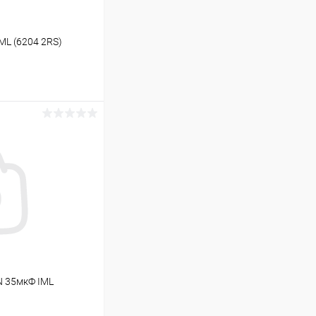
ML (6204 2RS)
ину
Под заказ
N 35мкФ IML