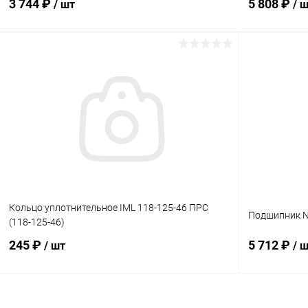
3 744 ₽
5 808 ₽
/ шт
/ 
В корзину
В избранное
В избранн
К сравнению
В наличии
К сравнен
Кольцо уплотнительное IML 118-125-46 ПРС
Подшипник N
(118-125-46)
245 ₽
5 712 ₽
/ шт
/ 
В корзину