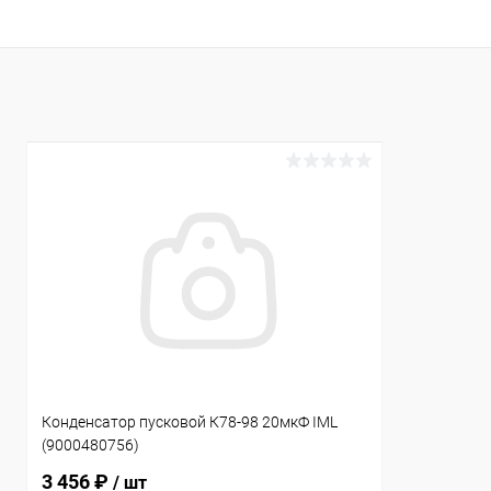
В избранное
В избранн
К сравнению
В наличии
К сравнен
Конденсатор пусковой К78-98 20мкФ IML
(9000480756)
3 456 ₽
/ шт