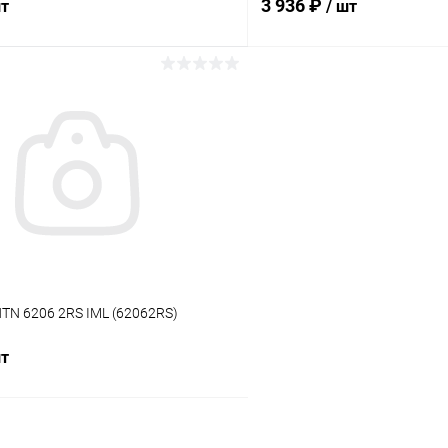
3 936 ₽
шт
/ шт
В корзину
В корз
ое
В избранное
ию
Под заказ
К сравнению
TN 6206 2RS IML (62062RS)
шт
В корзину