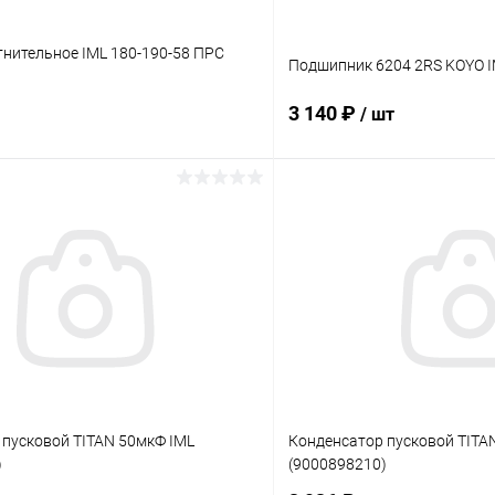
нительное IML 180-190-58 ПРС
Подшипник 6204 2RS KOYO I
3 140 ₽
/ шт
В корзину
В корз
ое
В избранное
ию
Под заказ
К сравнению
 пусковой TITAN 50мкФ IML
Конденсатор пусковой TITA
)
(9000898210)