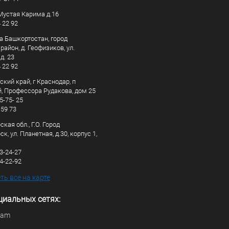
. Мустая Карима д.16
4 22 92
а Башкортостан, город
айон, д. Геофизиков, ул.
д. 23
4 22 92
кий край, г Краснодар, п
, Профессора Рудакова, дом 25
5-75- 25
 59 73
кая обл., Г.О. Город
к, ул. Планетная, д.30, корпус 1,
83-24-27
44-22-92
ь все на карте
циальных сетях:
ram