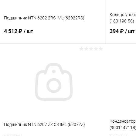
Кольцо уплот
Подшипник NTN 6202 2RS IML (62022RS)
(180-190-58)
4 512 ₽
394 ₽
/ шт
/ шт
В корзину
В избранное
В избранн
К сравнению
В наличии
К сравнен
Конденсатор
Подшипник NTN 6207 ZZ C3 IML (6207ZZ)
(9001147118