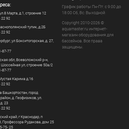
реса:
График работы Пн-Пт: с 9:00 до
18:00 Сб, Вс: Выходной
ул.8 Марта, д.1, строение 12
4 22 92
Copyright 2010-2026 ©
раснополянский тупик, д.2Б
aquamaster.ru интернет-
4 22 92
магазин оборудования для
рбург, ул Бокситогорская, д. 27,
бассейнов. Все права
защищены.
1-87-77
ская обл, Всеволожский р-н,
, Шоссейная ул, строение 50а/2
1-87-77
. Мустая Карима д.16
4 22 92
а Башкортостан, город
айон, д. Геофизиков, ул.
д. 23
4 22 92
кий край, г Краснодар, п
, Профессора Рудакова, дом 25
5-75- 25