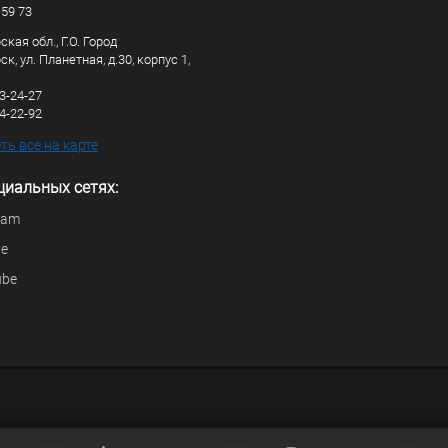
 59 73
кая обл., Г.О. Город
к, ул. Планетная, д.30, корпус 1,
83-24-27
44-22-92
ь все на карте
циальных сетях:
ram
be
ube