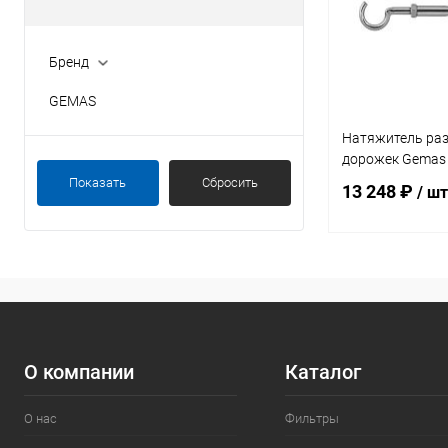
Бренд
GEMAS
Натяжитель ра
дорожек Gemas A
Показать
Сбросить
13 248 ₽
/ шт
В 
В избранное
К сравнению
О компании
Каталог
О нас
Фильтры