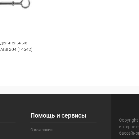
зделительных
ISI 304 (14642)
корзину
В наличии
Помощь и сервисы
Copyright
интернет
О компании
бассейно