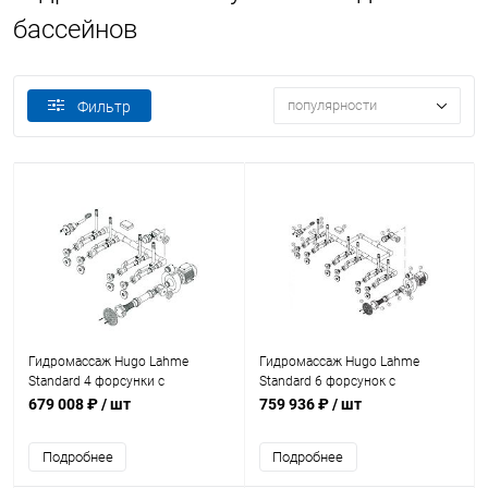
бассейнов
популярности
Фильтр
Гидромассаж Hugo Lahme
Гидромассаж Hugo Lahme
Standard 4 форсунки с
Standard 6 форсунок с
пьезокнопкой и насосом
пневмокнопкой (8697220)
679 008 ₽
/ шт
759 936 ₽
/ шт
(8697120)
Подробнее
Подробнее