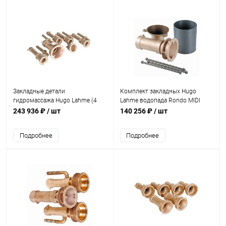
Закладные детали
Комплект закладных Hugo
гидромассажа Hugo Lahme (4
Lahme водопада Rondo MIDI
форсунок) из бронзы (8696150)
(стеновой проход+закладная
243 936 ₽
/ шт
140 256 ₽
/ шт
пневмокнопки) (8730350)
Подробнее
Подробнее