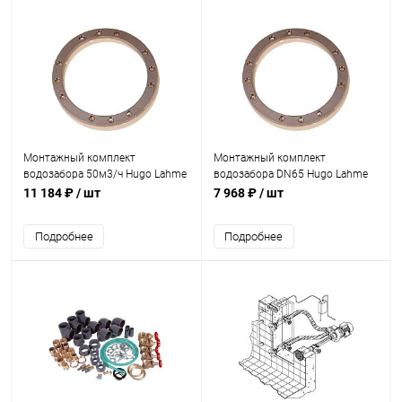
Монтажный комплект
Монтажный комплект
водозабора 50м3/ч Hugo Lahme
водозабора DN65 Hugo Lahme
(универсал) (9162550)
(универсал) (9161550)
11 184 ₽
/ шт
7 968 ₽
/ шт
Подробнее
Подробнее