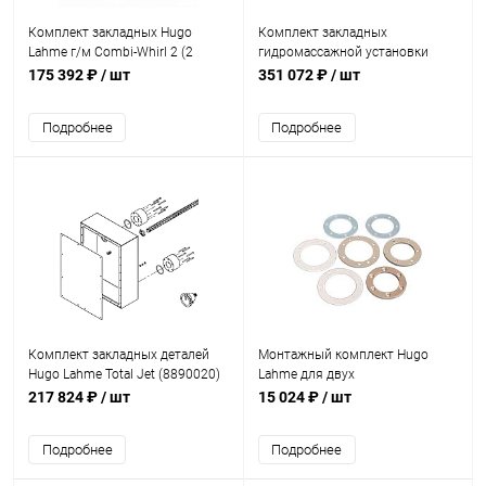
Комплект закладных Hugo
Комплект закладных
Lahme г/м Combi-Whirl 2 (2
гидромассажной установки
корп. масс. дюзы+стен. проход)
Hugo Lahme Cobmo-Whirl 4
175 392 ₽
/ шт
351 072 ₽
/ шт
(8600050)
(8620050)
Подробнее
Подробнее
Комплект закладных деталей
Монтажный комплект Hugo
Hugo Lahme Total Jet (8890020)
Lahme для двух
гидромассажных форсунок
217 824 ₽
/ шт
15 024 ₽
/ шт
8м3/ч (универсал) (8669950)
Подробнее
Подробнее