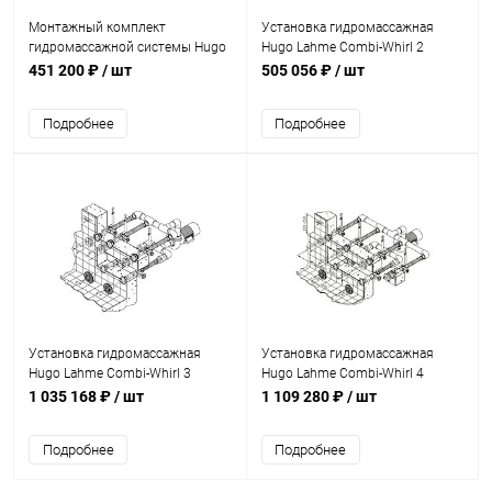
Монтажный комплект
Установка гидромассажная
гидромассажной системы Hugo
Hugo Lahme Combi-Whirl 2
Lahme на 6 форсунок (8650050)
(8610020)
451 200 ₽
/ шт
505 056 ₽
/ шт
Подробнее
Подробнее
Установка гидромассажная
Установка гидромассажная
Hugo Lahme Combi-Whirl 3
Hugo Lahme Combi-Whirl 4
(8650020)
(8630020)
1 035 168 ₽
/ шт
1 109 280 ₽
/ шт
Подробнее
Подробнее