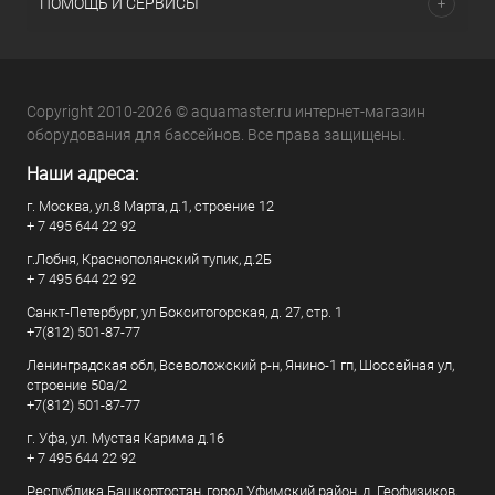
ПОМОЩЬ И СЕРВИСЫ
Copyright 2010-2026 © aquamaster.ru интернет-магазин
оборудования для бассейнов. Все права защищены.
Наши адреса:
г. Москва, ул.8 Марта, д.1, строение 12
+ 7 495 644 22 92
г.Лобня, Краснополянский тупик, д.2Б
+ 7 495 644 22 92
Санкт-Петербург, ул Бокситогорская, д. 27, стр. 1
+7(812) 501-87-77
Ленинградская обл, Всеволожский р-н, Янино-1 гп, Шоссейная ул,
строение 50а/2
+7(812) 501-87-77
г. Уфа, ул. Мустая Карима д.16
+ 7 495 644 22 92
Республика Башкортостан, город Уфимский район, д. Геофизиков,