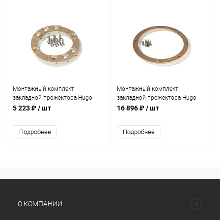
Монтажный комплект
Монтажный комплект
закладной прожектора Hugo
закладной прожектора Hugo
Lahme 50Вт 110мм (универсал)
Lahme 300Вт 270мм
5 223 ₽
/ шт
16 896 ₽
/ шт
(4251050)
(универсал) (4060050)
Подробнее
Подробнее
О КОМПАНИИ