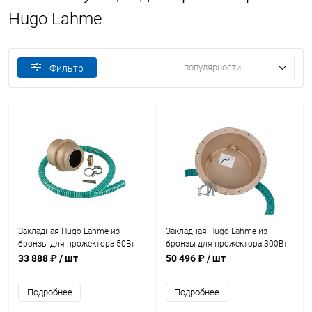
Hugo Lahme
популярности
Фильтр
Закладная Hugo Lahme из
Закладная Hugo Lahme из
бронзы для прожектора 50Вт
бронзы для прожектора 300Вт
12В 110мм (плитка) (4250050)
270мм (плитка) (4100050)
33 888 ₽
/ шт
50 496 ₽
/ шт
Подробнее
Подробнее