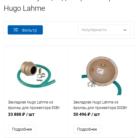
Hugo Lahme
популярности
Фильтр
Закладная Hugo Lahme из
Закладная Hugo Lahme из
бронзы для прожектора 50Вт
бронзы для прожектора 300Вт
12В 110мм (плитка) (4250050)
270мм (плитка) (4100050)
33 888 ₽
/ шт
50 496 ₽
/ шт
Подробнее
Подробнее