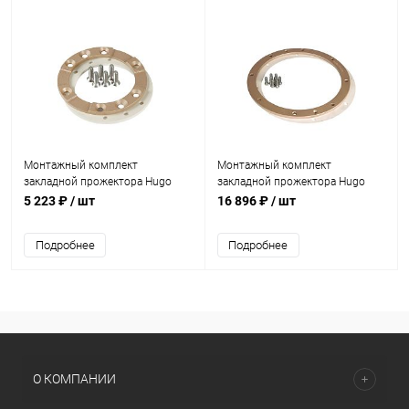
Монтажный комплект
Монтажный комплект
закладной прожектора Hugo
закладной прожектора Hugo
Lahme 50Вт 110мм (универсал)
Lahme 300Вт 270мм
5 223 ₽
/ шт
16 896 ₽
/ шт
(4251050)
(универсал) (4060050)
Подробнее
Подробнее
О КОМПАНИИ