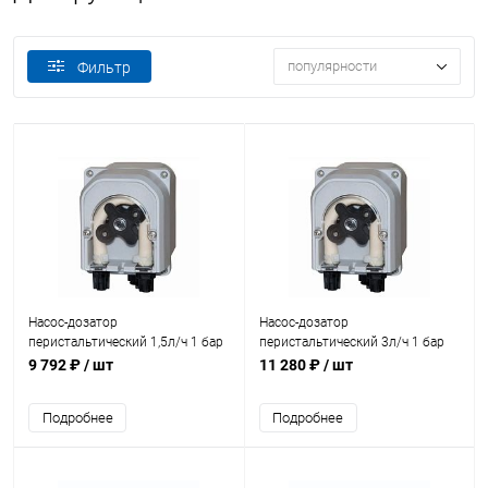
популярности
Фильтр
Насос-дозатор
Насос-дозатор
перистальтический 1,5л/ч 1 бар
перистальтический 3л/ч 1 бар
Gemas (06PD0302)
Gemas (06PD0301)
9 792 ₽
/ шт
11 280 ₽
/ шт
Подробнее
Подробнее