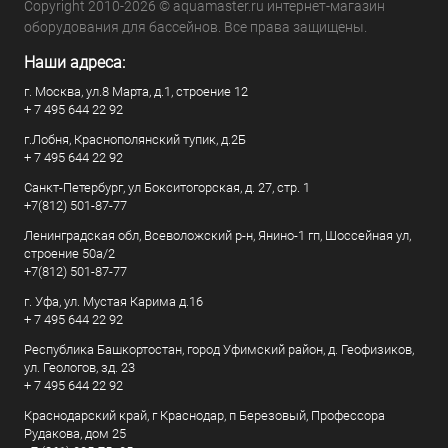
Copyright 2010-2026 © aquamaster.ru интернет-магазин
оборудования для бассейнов. Все права защищены.
Наши адреса:
г. Москва, ул.8 Марта, д.1, строение 12
+ 7 495 644 22 92
г.Лобня, Краснополянский тупик, д.2Б
+ 7 495 644 22 92
Санкт-Петербург, ул Бокситогорская, д. 27, стр. 1
+7(812) 501-87-77
Ленинградская обл, Всеволожский р-н, Янино-1 гп, Шоссейная ул,
строение 50а/2
+7(812) 501-87-77
г. Уфа, ул. Мустая Карима д.16
+ 7 495 644 22 92
Республика Башкортостан, город Уфимский район, д. Геофизиков,
ул. Геологов, зд. 23
+ 7 495 644 22 92
Краснодарский край, г Краснодар, п Березовый, Профессора
Рудакова, дом 25