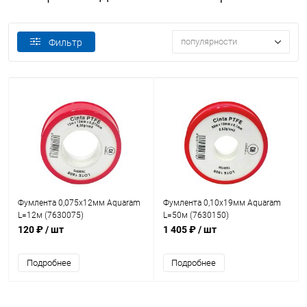
популярности
Фильтр
Фумлента 0,075х12мм Aquaram
Фумлента 0,10х19мм Aquaram
L=12м (7630075)
L=50м (7630150)
120 ₽
/ шт
1 405 ₽
/ шт
Подробнее
Подробнее