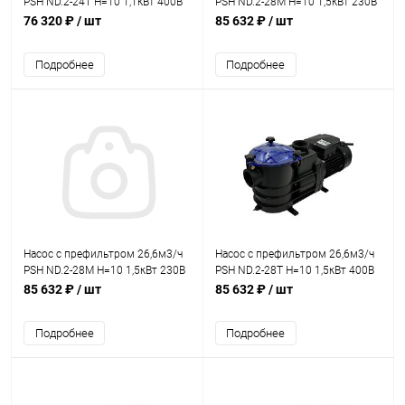
PSH ND.2-24T Н=10 1,1кВт 400В
PSH ND.2-28M Н=10 1,5кВт 230В
(морская вода) (1ND20150T4V)
(морская вода) (1ND20200M2V)
76 320 ₽
/ шт
85 632 ₽
/ шт
Подробнее
Подробнее
Насос с префильтром 26,6м3/ч
Насос с префильтром 26,6м3/ч
PSH ND.2-28M Н=10 1,5кВт 230В
PSH ND.2-28T Н=10 1,5кВт 400В
(морская вода) (1ND22200M2V)
(морская вода) (1ND20200T4V)
85 632 ₽
/ шт
85 632 ₽
/ шт
Подробнее
Подробнее