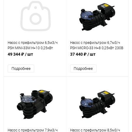
Насос с префильтром 6,5м3/ч
Насос с префильтром 6,7м3/ч
PSH MINI-33M Н=10 0,25кВт
PSH MICRO-33 Н=8 0,25кВт 230В
230В (морская вода)
(морская вода) (1MIC1030M2V)
49 344 ₽
/ шт
37 440 ₽
/ шт
(1MIN2030M2V)
Подробнее
Подробнее
Насос с префильтром 7,9м3/ч
Насос с префильтром 8,5м3/ч