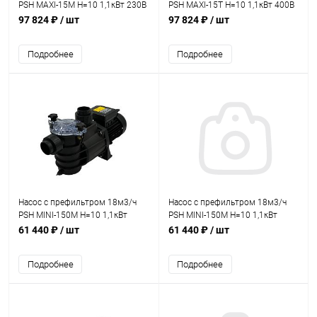
PSH MAXI-15M Н=10 1,1кВт 230В
PSH MAXI-15T Н=10 1,1кВт 400В
(морская вода) (1MAX0150M2V)
(морская вода) (1MAX0150T4V)
97 824 ₽
/ шт
97 824 ₽
/ шт
Подробнее
Подробнее
Насос с префильтром 18м3/ч
Насос с префильтром 18м3/ч
PSH MINI-150M Н=10 1,1кВт
PSH MINI-150M Н=10 1,1кВт
230В (морская вода)
230В (морская вода)
61 440 ₽
/ шт
61 440 ₽
/ шт
(1MIN0150M2V)
(1MIN2150M2V)
Подробнее
Подробнее