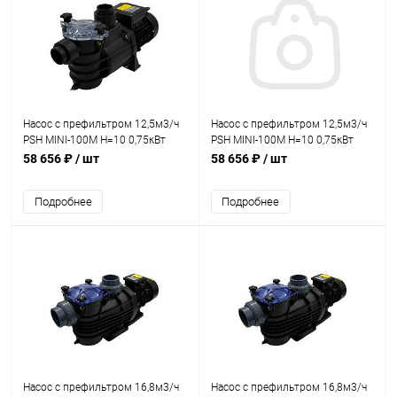
Насос с префильтром 12,5м3/ч
Насос с префильтром 12,5м3/ч
PSH MINI-100M Н=10 0,75кВт
PSH MINI-100M Н=10 0,75кВт
230В (морская вода)
230В (морская вода)
58 656 ₽
/ шт
58 656 ₽
/ шт
(1MIN0100M2V)
(1MIN2100M2V)
Подробнее
Подробнее
Насос с префильтром 16,8м3/ч
Насос с префильтром 16,8м3/ч