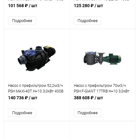
(морская вода) (1MAX3200T4V)
(морская вода) (1MAX0300T4V)
101 568 ₽
/ шт
125 280 ₽
/ шт
Подробнее
Подробнее
Насос с префильтром 52,2м3/ч
Насос с префильтром 70м3/ч
PSH MAXI-40T Н=10 3,0кВт 400В
PSH F-GIANT 17TRB H=10 3,0кВт
(морская вода) (1MAX0400T4V)
400В с бронз. раб. кол.
140 736 ₽
/ шт
388 608 ₽
/ шт
(1FGN0400E4VTB)
Подробнее
Подробнее