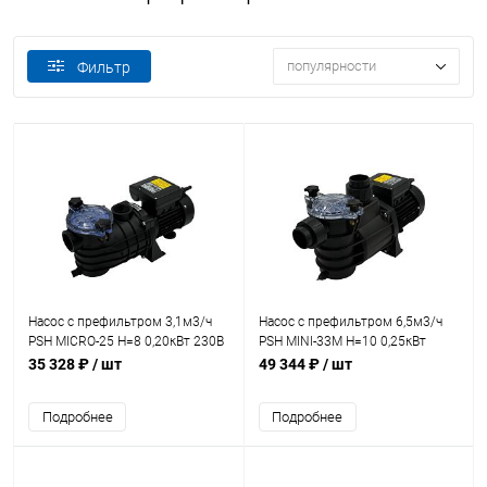
популярности
Фильтр
Насос с префильтром 3,1м3/ч
Насос с префильтром 6,5м3/ч
PSH MICRO-25 H=8 0,20кВт 230В
PSH MINI-33M Н=10 0,25кВт
(морская вода) (1MIC1020M2V)
230В (морская вода)
35 328 ₽
/ шт
49 344 ₽
/ шт
(1MIN0030M2V)
Подробнее
Подробнее