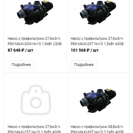
Насос с префильтром 27,6м3/ч
Насос с префильтром 27,6м3/ч
PSH MAXI-20M Н=10 1,5кВт 230В
PSH MAXI-20T Н=10 1,5кВт 400В
(морская вода) (1MAX0200M2V)
(морская вода) (1MAX0200T4V)
87 648 ₽
/ шт
101 568 ₽
/ шт
Подробнее
Подробнее
Насос с префильтром 27,6м3/ч
Насос с префильтром 38,8м3/ч
PSH MAXI-20T Н=10 1,5кВт 400В
PSH MAXI-30T Н=10 2,2кВт 400В