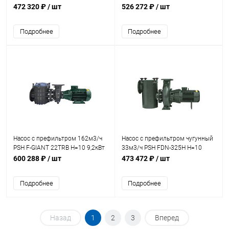
400В с бронз. раб. кол.
400В с бронз. раб. кол.
472 320 ₽
/ шт
526 272 ₽
/ шт
(1FGN0750E4VTB)
(1FGN1000E4VTB)
Подробнее
Подробнее
Насос с префильтром 162м3/ч
Насос с префильтром чугунный
PSH F-GIANT 22TRB H=10 9,2кВт
33м3/ч PSH FDN-325H H=10
400В с бронз. раб. кол.
1,5кВт 400В (1FN10200E4V)
600 288 ₽
/ шт
473 472 ₽
/ шт
(1FGN1250E4VTB)
Подробнее
Подробнее
Назад
1
2
3
Вперед