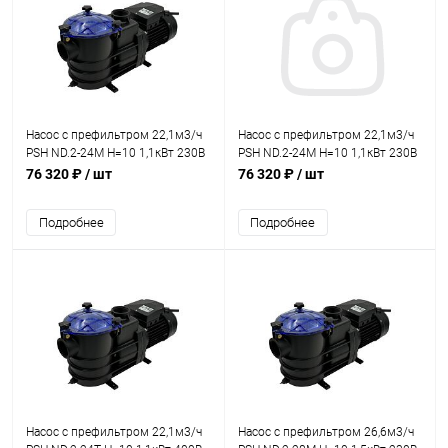
Насос с префильтром 22,1м3/ч
Насос с префильтром 22,1м3/ч
PSH ND.2-24M Н=10 1,1кВт 230В
PSH ND.2-24M Н=10 1,1кВт 230В
(морская вода) (1ND20150M2V)
(морская вода) (1ND22150M2V)
76 320 ₽
/ шт
76 320 ₽
/ шт
Подробнее
Подробнее
Насос с префильтром 22,1м3/ч
Насос с префильтром 26,6м3/ч