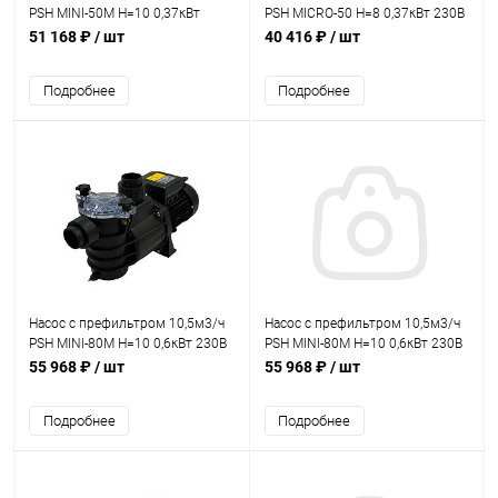
PSH MINI-50M Н=10 0,37кВт
PSH MICRO-50 Н=8 0,37кВт 230В
230В (морская вода)
(морская вода) (1MIC1050M2V)
51 168 ₽
/ шт
40 416 ₽
/ шт
(1MIN0050M2V)
Подробнее
Подробнее
Насос с префильтром 10,5м3/ч
Насос с префильтром 10,5м3/ч
PSH MINI-80M Н=10 0,6кВт 230В
PSH MINI-80M Н=10 0,6кВт 230В
(морская вода) (1MIN0080M2V)
(морская вода) (1MIN2080M2V)
55 968 ₽
/ шт
55 968 ₽
/ шт
Подробнее
Подробнее