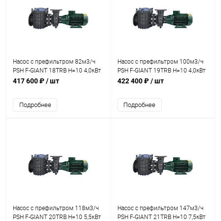
Насос с префильтром 82м3/ч
Насос с префильтром 100м3/ч
PSH F-GIANT 18TRB H=10 4,0кВт
PSH F-GIANT 19TRB H=10 4,0кВт
400В с бронз. раб. кол.
400В с бронз. раб. кол.
417 600 ₽
/ шт
422 400 ₽
/ шт
(1FGN0558E4VTB)
(1FGN0559E4VTB)
Подробнее
Подробнее
Насос с префильтром 118м3/ч
Насос с префильтром 147м3/ч
PSH F-GIANT 20TRB H=10 5,5кВт
PSH F-GIANT 21TRB H=10 7,5кВт