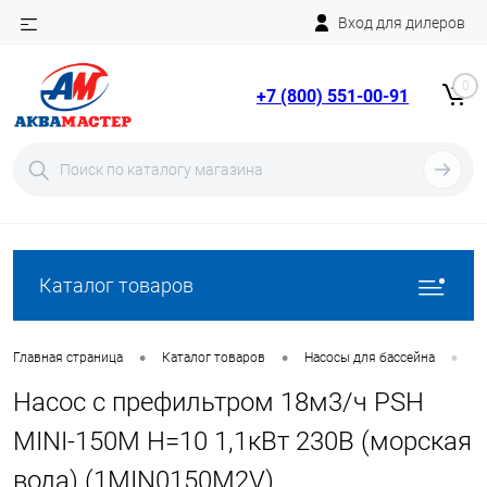
Вход для дилеров
Telegram
Rutube
0
+7 (800) 551-00-91
YouTube
Вход
Регистрация
Каталог товаров
•
•
•
Главная страница
Каталог товаров
Насосы для бассейна
Н
Насос с префильтром 18м3/ч PSH
MINI-150M Н=10 1,1кВт 230В (морская
вода) (1MIN0150M2V)