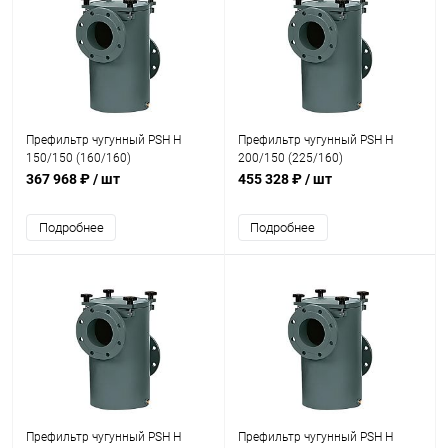
Префильтр чугунный PSH H
Префильтр чугунный PSH H
150/150 (160/160)
200/150 (225/160)
(13551500000)
(13561500000)
367 968 ₽
/ шт
455 328 ₽
/ шт
Подробнее
Подробнее
Префильтр чугунный PSH H
Префильтр чугунный PSH H