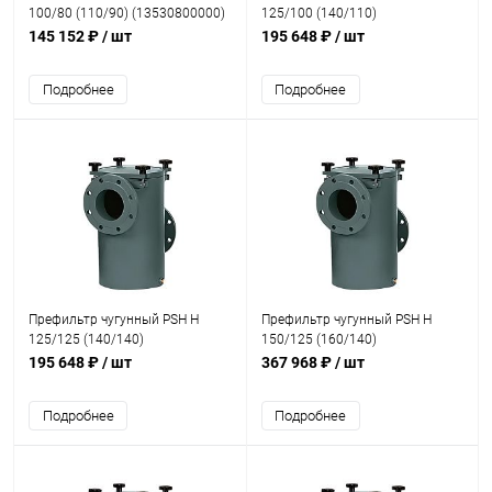
100/80 (110/90) (13530800000)
125/100 (140/110)
(13541000000)
145 152 ₽
/ шт
195 648 ₽
/ шт
Подробнее
Подробнее
Префильтр чугунный PSH H
Префильтр чугунный PSH H
125/125 (140/140)
150/125 (160/140)
(13541200000)
(13551200000)
195 648 ₽
/ шт
367 968 ₽
/ шт
Подробнее
Подробнее