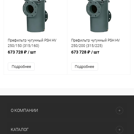
Префильтр чугунный PSH HV
Префильтр чугунный PSH HV
250/150 (315/160)
250/200 (315/225)
(13651500000)
(13652000000)
673 728 ₽
/ шт
673 728 ₽
/ шт
Подробнее
Подробнее
О КОМПАНИИ
КАТАЛОГ