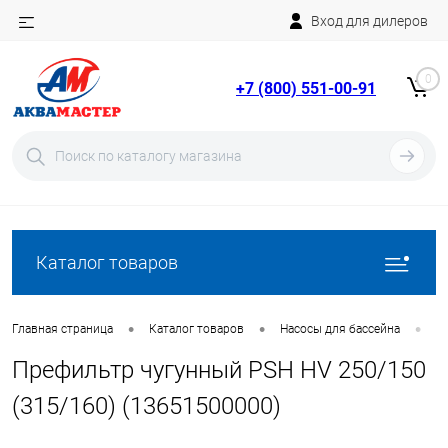
Вход для дилеров
Telegram
Rutube
0
+7 (800) 551-00-91
YouTube
Вход
Регистрация
Каталог товаров
•
•
•
Главная страница
Каталог товаров
Насосы для бассейна
Н
Префильтр чугунный PSH HV 250/150
(315/160) (13651500000)