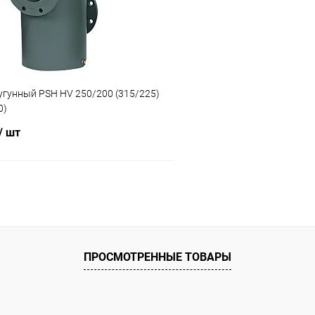
ию
Под заказ
К сравнению
угунный PSH HV 250/200 (315/225)
0)
/ шт
В корзину
ое
ию
Под заказ
ПРОСМОТРЕННЫЕ ТОВАРЫ