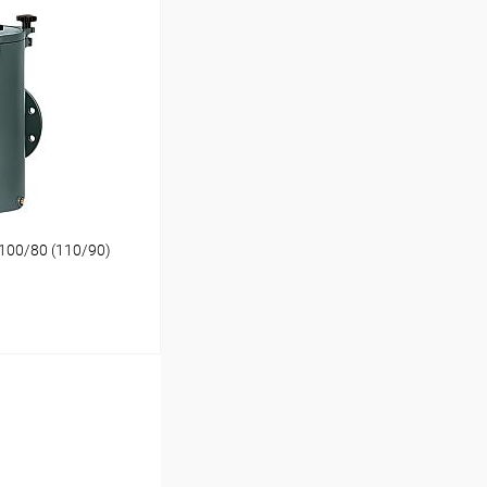
ину
Под заказ
100/80 (110/90)
ину