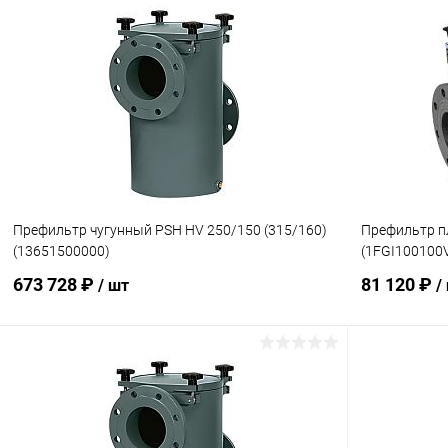
В корзину
В избранное
В избранн
К сравнению
Под заказ
К сравнен
Префильтр чугунный PSH HV 250/150 (315/160)
Префильтр п
(13651500000)
(1FGI100100
673 728 ₽
81 120 ₽
/ шт
/
В корзину
В избранное
В избранн