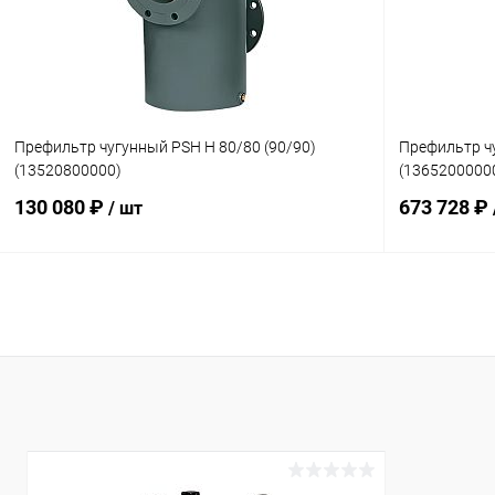
К сравнению
Под заказ
К сравнен
Префильтр чугунный PSH H 80/80 (90/90)
Префильтр ч
(13520800000)
(1365200000
130 080 ₽
673 728 ₽
/ шт
В корзину
В избранное
В избранн
К сравнению
Под заказ
К сравнен