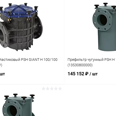
В корзину
В корз
ое
В избранное
ию
Под заказ
К сравнению
ластиковый PSH GIANT Н 100/100
Префильтр чугунный PSH H 
V)
(13530800000)
145 152 ₽
 шт
/ шт
В корзину
В корз
ое
В избранное