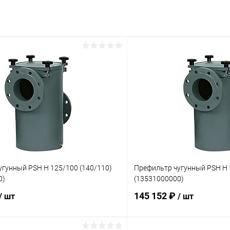
угунный PSH H 125/100 (140/110)
Префильтр чугунный PSH H 
0)
(13531000000)
145 152 ₽
/ шт
/ шт