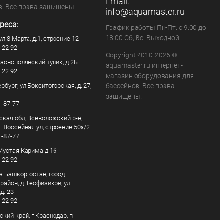
Email:
в. Все права защищены.
info@aquamaster.ru
реса:
График работы Пн-Пт: с 9:00 до
18:00 Сб, Вс: Выходной
ул.8 Марта, д.1, строение 12
4 22 92
Copyright 2010-2026 ©
раснополянский тупик, д.2Б
aquamaster.ru интернет-
4 22 92
магазин оборудования для
рбург, ул Бокситогорская, д. 27,
бассейнов. Все права
защищены.
1-87-77
ская обл, Всеволожский р-н,
, Шоссейная ул, строение 50а/2
1-87-77
. Мустая Карима д.16
4 22 92
а Башкортостан, город
айон, д. Геофизиков, ул.
д. 23
4 22 92
кий край, г Краснодар, п