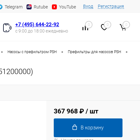
Вход
Регистрация
Telegram
Rutube
YouTube
+7 (495) 644-22-92
0
0
0
с 9:00 до 18:00 ежедневно
•
•
•
Насосы с префильтром PSH
Префильтры для насосов PSH
51200000)
367 968 ₽
/ шт
В корзину