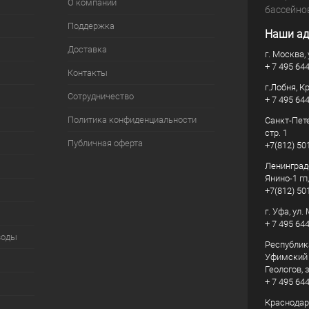
О компании
бассейно
Поддержка
Наши ад
Доставка
г. Москва, 
+ 7 495 64
Контакты
г.Лобня, К
Сотрудничество
+ 7 495 64
Политика конфиденциальности
Санкт-Пете
стр. 1
Публичная оферта
+7(812) 50
Ленинград
Янино-1 гп
+7(812) 50
г. Уфа, ул
+ 7 495 64
воды
Республик
Уфимский р
Геологов, з
+ 7 495 64
Краснодарс