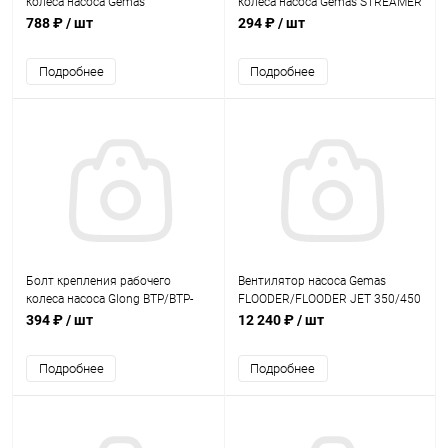
колеса насоса Gemas
колеса насоса Gemas STREAMER
FLOODER/FLOODER JET
MINI/2010 (0111STR37N)
788 ₽
/ шт
294 ₽
/ шт
(0111STR36N)
Подробнее
Подробнее
Болт крепления рабочего
Вентилятор насоса Gemas
колеса насоса Glong BTP/BTP-
FLOODER/FLOODER JET 350/450
B/FCP-A (BTP2200-13)
(0111MYP9002)
394 ₽
/ шт
12 240 ₽
/ шт
Подробнее
Подробнее