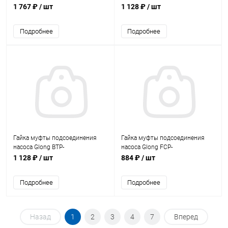
(13111412A)
2200/3000/4000 (шаг резьбы
1 767 ₽
/ шт
1 128 ₽
/ шт
крупный) (BTP2200-01)
Подробнее
Подробнее
Гайка муфты подсоединения
Гайка муфты подсоединения
насоса Glong BTP-
насоса Glong FCP-
2200/3000/4000 (шаг резьбы
1100S/1500S/2200S (FCP1100S-
1 128 ₽
/ шт
884 ₽
/ шт
мелкий) (BTP2200-01m)
06)
Подробнее
Подробнее
Назад
1
2
3
4
7
Вперед