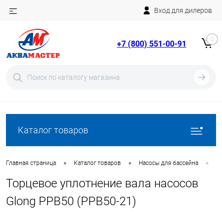
Вход для дилеров
Telegram
Rutube
0
+7 (800) 551-00-91
YouTube
Вход
Регистрация
Каталог товаров
•
•
•
Главная страница
Каталог товаров
Насосы для бассейна
З
Торцевое уплотнение вала насосов
Glong PPB50 (PPB50-21)