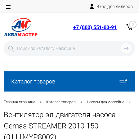
Вход для дилеров
Telegram
Rutube
0
+7 (800) 551-00-91
YouTube
Вход
Регистрация
Каталог товаров
•
•
•
Главная страница
Каталог товаров
Насосы для бассейна
З
Вентилятор эл.двигателя насоса
Gemas STREAMER 2010 150
(0111MYP8002)