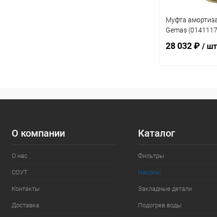
Муфта амортиз
Gemas (0141117
28 032 ₽
/ шт
В 
В избранное
К сравнению
О компании
Каталог
О нас
Фильтры
СОУТ
Насосы
Контакты
Закладные детали
Доставка
Подогрев воды