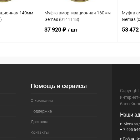
ационная 140мм
Муфта амортизационная 160мм
Муфта а
)
Gemas (0141118)
Gemas (
37 920 ₽
53 472
/ шт
корзину
В корзину
В избранное
В изб
В наличии
К сравнению
В наличии
К сра
Помощь и сервисы
Copyright
интернет
О компании
бассейно
Поддержка
Наши ад
Доставка
г. Москва, 
+ 7 495 64
Контакты
г.Лобня, К