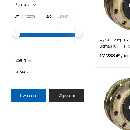
Розница
От
До
Муфта амортиз
Gemas (0141113
12 288 ₽
/ шт
Бренд
GEMAS
В 
В избранное
Показать
Сбросить
К сравнению