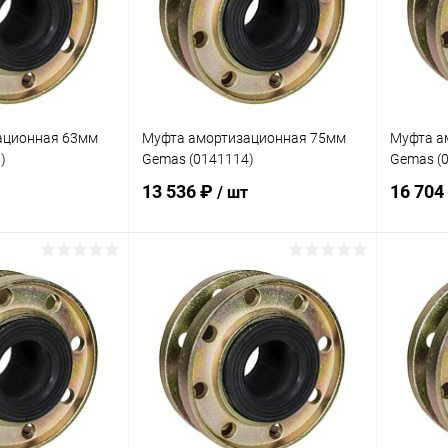
ационная 63мм
Муфта амортизационная 75мм
Муфта а
)
Gemas (0141114)
Gemas (
13 536 ₽
16 704
/ шт
корзину
В корзину
В избранное
В изб
В наличии
К сравнению
В наличии
К сра