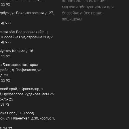
aquamaster.ru интернет-
4 22 92
магазин оборудования для
рбург, ул Бокситогорская, д. 27,
бассейнов. Все права
защищены.
1-87-77
ская обл, Всеволожский р-н,
, Шоссейная ул, строение 50а/2
1-87-77
. Мустая Карима д.16
4 22 92
а Башкортостан, город
айон, д. Геофизиков, ул.
д. 23
4 22 92
кий край, г Краснодар, п
, Профессора Рудакова, дом 25
5-75- 25
 59 73
кая обл., Г.О. Город
к, ул. Планетная, д.30, корпус 1,
83-24-27