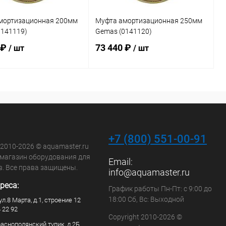
мортизационная 200мм
Муфта амортизационная 250мм
0141119)
Gemas (0141120)
 ₽
73 440 ₽
/ шт
/ шт
В корзину
В корзину
ранное
В избранное
внению
Под заказ
К сравнению
Под заказ
+7 (800) 551-00-91
 2010-2026 © aquamaster.ru
-магазин оборудования для
Email:
в. Все права защищены.
info@aquamaster.ru
реса:
График работы Пн-Пт: с 9:00 до
18:00 Сб, Вс: Выходной
ул.8 Марта, д.1, строение 12
4 22 92
Copyright 2010-2026 ©
раснополянский тупик, д.2Б