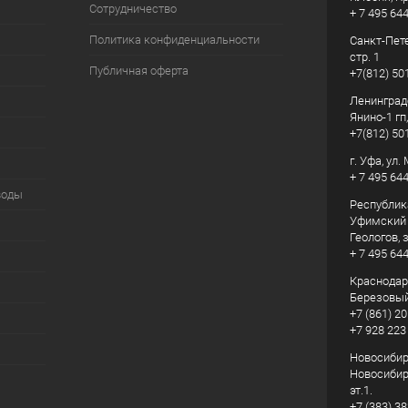
Сотрудничество
+ 7 495 64
Политика конфиденциальности
Санкт-Пете
стр. 1
Публичная оферта
+7(812) 50
Ленинград
Янино-1 гп
+7(812) 50
г. Уфа, ул
+ 7 495 64
воды
Республик
Уфимский р
Геологов, з
+ 7 495 64
Краснодарс
Березовый
+7 (861) 20
+7 928 223
Новосибирс
Новосибирс
эт.1.
+7 (383) 3