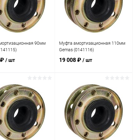
мортизационная 90мм
Муфта амортизационная 110мм
0141115)
Gemas (0141116)
 ₽
19 008 ₽
/ шт
/ шт
В корзину
В корзину
ранное
В избранное
внению
Под заказ
К сравнению
Под заказ