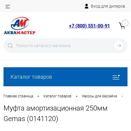
Вход для дилеров
Telegram
Rutube
0
+7 (800) 551-00-91
YouTube
Вход
Регистрация
Каталог товаров
•
•
•
Главная страница
Каталог товаров
Насосы для бассейна
А
Муфта амортизационная 250мм
Gemas (0141120)