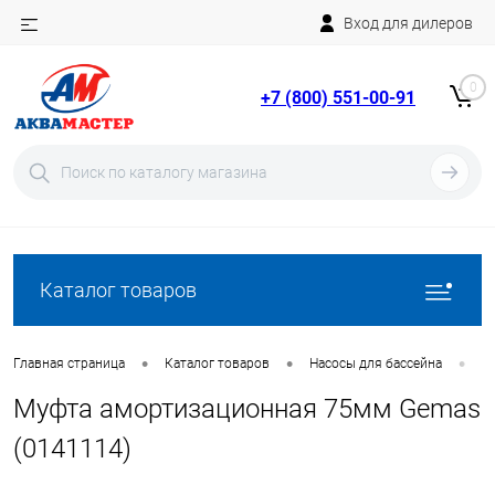
Вход для дилеров
Telegram
Rutube
0
+7 (800) 551-00-91
YouTube
Вход
Регистрация
Каталог товаров
•
•
•
Главная страница
Каталог товаров
Насосы для бассейна
А
Муфта амортизационная 75мм Gemas
(0141114)