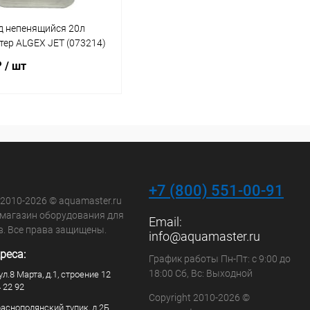
д непенящийся 20л
ер ALGEX JЕТ (073214)
₽
/ шт
В корзину
ранное
внению
Под заказ
+7 (800) 551-00-91
 2010-2026 © aquamaster.ru
-магазин оборудования для
Email:
в. Все права защищены.
info@aquamaster.ru
реса:
График работы Пн-Пт: с 9:00 до
18:00 Сб, Вс: Выходной
ул.8 Марта, д.1, строение 12
4 22 92
Copyright 2010-2026 ©
раснополянский тупик, д.2Б