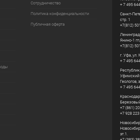
Сотрудничество
+ 7 495 64
Политика конфиденциальности
Санкт-Пете
стр. 1
Публичная оферта
+7(812) 50
Ленинград
Янино-1 гп
+7(812) 50
г. Уфа, ул
+ 7 495 64
воды
Республик
Уфимский р
Геологов, з
+ 7 495 64
Краснодарс
Березовый
+7 (861) 20
+7 928 223
Новосибирс
Новосибирс
эт.1.
+7 (383) 3