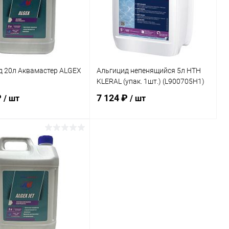
д 20л Аквамастер ALGEX
Альгицид непенящийся 5л HTH
KLERAL (упак. 1шт.) (L900705H1)
₽
7 124 ₽
/ шт
/ шт
В корзину
В корзину
ранное
В избранное
внению
Под заказ
К сравнению
В наличии