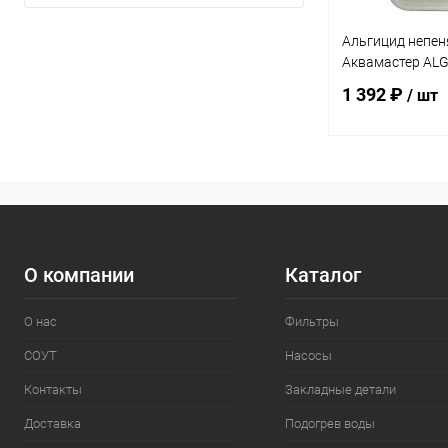
Альгицид непен
Аквамастер ALG
1 392 ₽
/ шт
В 
В избранное
К сравнению
О компании
Каталог
О нас
Фильтры
СОУТ
Насосы
Контакты
Закладные детали
Доставка
Подогрев воды