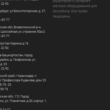
aquamaster.ru интернет-
4 22 92
магазин оборудования для
рбург, ул Бокситогорская, д. 27,
бассейнов. Все права
защищены.
1-87-77
ская обл, Всеволожский р-н,
, Шоссейная ул, строение 50а/2
1-87-77
. Мустая Карима д.16
4 22 92
а Башкортостан, город
айон, д. Геофизиков, ул.
д. 23
4 22 92
кий край, г Краснодар, п
, Профессора Рудакова, дом 25
5-75- 25
 59 73
кая обл., Г.О. Город
к, ул. Планетная, д.30, корпус 1,
83-24-27