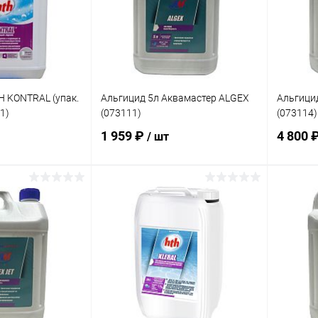
H KONTRAL (упак.
Альгицид 5л Аквамастер ALGEX
Альгици
1)
(073111)
(073114)
1 959 ₽
4 800 
/ шт
корзину
В корзину
В избранное
В изб
В наличии
К сравнению
В наличии
К сра