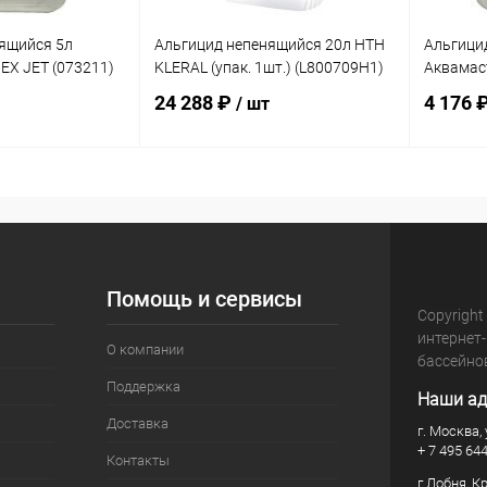
ящийся 5л
Альгицид непенящийся 20л HTH
Альгици
EX JЕТ (073211)
KLERAL (упак. 1шт.) (L800709H1)
Аквамаст
24 288 ₽
4 176 
/ шт
корзину
В корзину
В избранное
В изб
В наличии
К сравнению
В наличии
К сра
Помощь и сервисы
Copyright
интернет
О компании
бассейно
Поддержка
Наши ад
Доставка
г. Москва, 
+ 7 495 64
Контакты
г.Лобня, К