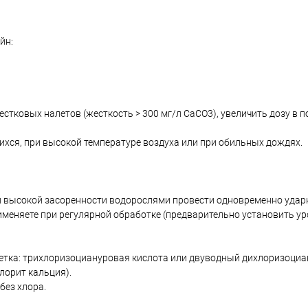
йн:
тковых налетов (жесткость > 300 мг/л CaCO3), увеличить дозу в п
ся, при высокой температуре воздуха или при обильных дождях.
 При высокой засоренности водорослями провести одновременно уда
еняете при регулярной обработке (предварительно установить у
кетка: трихлоризоциануровая кислота или двуводный дихлоризоциа
хлорит кальция).
без хлора.