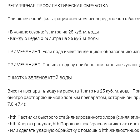
РЕГУЛЯРНАЯ ПРОФИЛАКТИЧЕСКАЯ ОБРАБОТКА
При включенной фильтрации вносится непосредственно в бассе
• В начале сезона: ½ литра на 25 куб. м. воды
• Каждую неделю: ¼ литра на 25 куб. м. воды
ПРИМЕЧАНИЕ 1: Если вода имеет тенденцию к образованию извес
ПРИМЕЧАНИЕ 2: Повышать дозу при большом наплыве купающих
ОЧИСТКА ЗЕЛЕНОВАТОЙ ВОДЫ
Внести препарат в воду из расчета 1 литр на 25 куб. м. воды.
быстро растворяющимся хлорным препаратом, который вы прим
7.0 и 7.4):
• hth Пастилки быстрого стабилизированного хлора (синяя эти
• hth Хлор в гранулах, hth Порошок-шок (красная этикетка: гипо
• Или сделать ударную обработку с помощью hth Жидкости-шок 