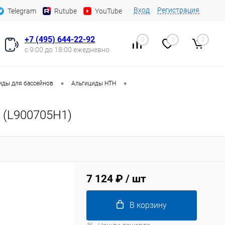
Вход
Регистрация
Telegram
Rutube
YouTube
+7 (495) 644-22-92
0
0
0
с 9:00 до 18:00 ежедневно
•
•
иды для бассейнов
Альгициды HTH
 (L900705H1)
7 124 ₽
/ шт
В корзину