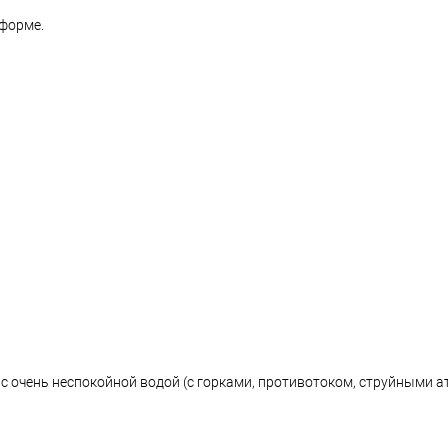
форме.
с очень неспокойной водой (с горками, противотоком, струйными 