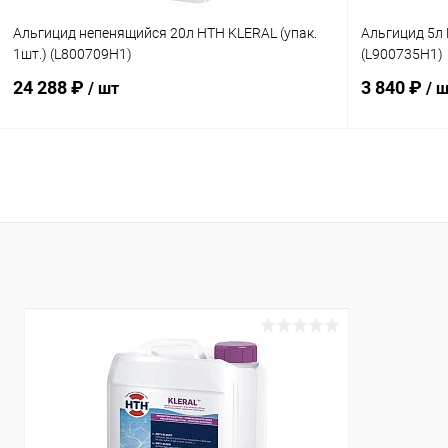
Альгицид непенящийся 20л HTH KLERAL (упак.
Альгицид 5л 
1шт.) (L800709H1)
(L900735H1)
24 288 ₽
3 840 ₽
/ шт
/ 
В корзину
В избранное
В избранн
К сравнению
В наличии
К сравнен