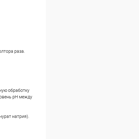
олтора раза.
рную обработку
ровень рН между
нурат натрия).