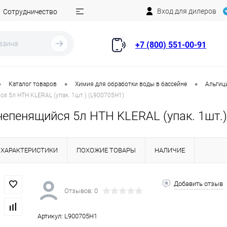
Вход для дилеров
Сотрудничество
+7 (800) 551-00-91
•
•
•
Каталог товаров
Химия для обработки воды в бассейне
Альгиц
я 5л HTH KLERAL (упак. 1шт.) (L900705H1)
непенящийся 5л HTH KLERAL (упак. 1шт.)
ХАРАКТЕРИСТИКИ
ПОХОЖИЕ ТОВАРЫ
НАЛИЧИЕ
Добавить отзыв
Отзывов: 0
Артикул:
L900705H1