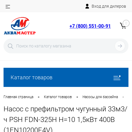
Вход для дилеров
Telegram
Rutube
0
+7 (800) 551-00-91
YouTube
Вход
Регистрация
Каталог товаров
•
•
•
Главная страница
Каталог товаров
Насосы для бассейна
Н
Насос с префильтром чугунный 33м3/
ч PSH FDN-325H H=10 1,5кВт 400В
(1FN10200E4V)