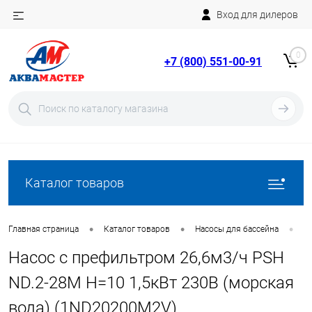
Вход для дилеров
Telegram
Rutube
0
+7 (800) 551-00-91
YouTube
Вход
Регистрация
Каталог товаров
•
•
•
Главная страница
Каталог товаров
Насосы для бассейна
Н
Насос с префильтром 26,6м3/ч PSH
ND.2-28M Н=10 1,5кВт 230В (морская
вода) (1ND20200M2V)