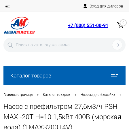
Вход для дилеров
Telegram
Rutube
0
+7 (800) 551-00-91
YouTube
Вход
Регистрация
Каталог товаров
•
•
•
Главная страница
Каталог товаров
Насосы для бассейна
Н
Насос с префильтром 27,6м3/ч PSH
MAXI-20T Н=10 1,5кВт 400В (морская
вода) (1MAX3200T4V)