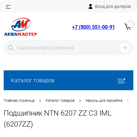
Вход для дилеров
Telegram
Rutube
0
+7 (800) 551-00-91
YouTube
Вход
Регистрация
Каталог товаров
•
•
•
Главная страница
Каталог товаров
Насосы для бассейна
З
Подшипник NTN 6207 ZZ C3 IML
(6207ZZ)