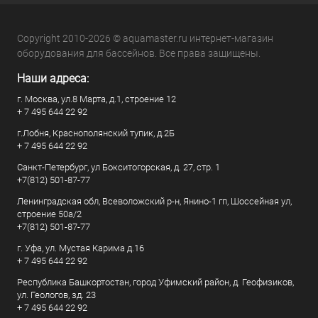
Copyright 2010-2026 © aquamaster.ru интернет-магазин
оборудования для бассейнов. Все права защищены.
Наши адреса:
г. Москва, ул.8 Марта, д.1, строение 12
+ 7 495 644 22 92
г.Лобня, Краснополянский тупик, д.2Б
+ 7 495 644 22 92
Санкт-Петербург, ул Бокситогорская, д. 27, стр. 1
+7(812) 501-87-77
Ленинградская обл, Всеволожский р-н, Янино-1 гп, Шоссейная ул,
строение 50а/2
+7(812) 501-87-77
г. Уфа, ул. Мустая Карима д.16
+ 7 495 644 22 92
Республика Башкортостан, город Уфимский район, д. Геофизиков,
ул. Геологов, зд. 23
+ 7 495 644 22 92