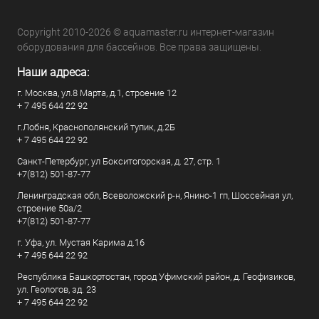
Copyright 2010-2026 © aquamaster.ru интернет-магазин
оборудования для бассейнов. Все права защищены.
Наши адреса:
г. Москва, ул.8 Марта, д.1, строение 12
+ 7 495 644 22 92
г.Лобня, Краснополянский тупик, д.2Б
+ 7 495 644 22 92
Санкт-Петербург, ул Бокситогорская, д. 27, стр. 1
+7(812) 501-87-77
Ленинградская обл, Всеволожский р-н, Янино-1 гп, Шоссейная ул,
строение 50а/2
+7(812) 501-87-77
г. Уфа, ул. Мустая Карима д.16
+ 7 495 644 22 92
Республика Башкортостан, город Уфимский район, д. Геофизиков,
ул. Геологов, зд. 23
+ 7 495 644 22 92