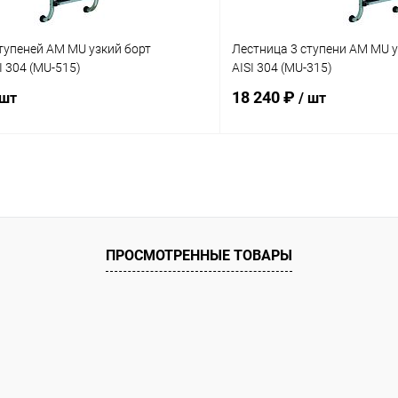
тупеней AM MU узкий борт
Лестница 3 ступени AM MU у
I 304 (MU-515)
AISI 304 (MU-315)
18 240 ₽
 шт
/ шт
В корзину
В корз
ое
В избранное
ию
В наличии
К сравнению
ПРОСМОТРЕННЫЕ ТОВАРЫ