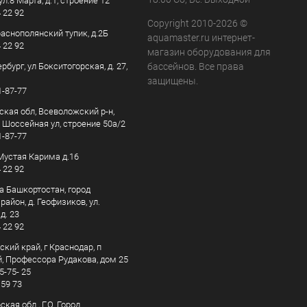
ул.8 Марта, д.1, строение 12
4 22 92
Copyright 2010-2026 ©
раснополянский тупик, д.2Б
aquamaster.ru интернет-
4 22 92
магазин оборудования для
рбург, ул Бокситогорская, д. 27,
бассейнов. Все права
защищены.
1-87-77
ская обл, Всеволожский р-н,
, Шоссейная ул, строение 50а/2
1-87-77
. Мустая Карима д.16
4 22 92
а Башкортостан, город
айон, д. Геофизиков, ул.
д. 23
4 22 92
кий край, г Краснодар, п
, Профессора Рудакова, дом 25
5-75- 25
 59 73
кая обл., Г.О. Город