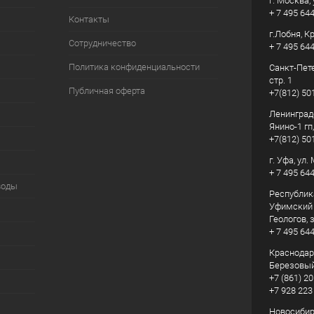
г. Москва, 
+ 7 495 64
Контакты
г.Лобня, К
Сотрудничество
+ 7 495 64
Политика конфиденциальности
Санкт-Пете
стр. 1
Публичная оферта
+7(812) 50
Ленинград
Янино-1 гп
+7(812) 50
г. Уфа, ул
+ 7 495 64
воды
Республик
Уфимский р
Геологов, з
+ 7 495 64
Краснодарс
Березовый
+7 (861) 20
+7 928 223
Новосибирс