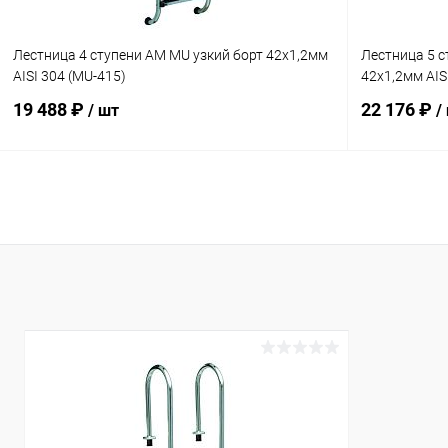
Лестница 4 ступени AM MU узкий борт 42х1,2мм
Лестница 5 с
AISI 304 (MU-415)
42х1,2мм AIS
19 488 ₽
22 176 ₽
/ шт
/
В корзину
В избранное
В избранн
К сравнению
В наличии
К сравнен