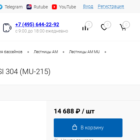
Вход
Регистрация
Telegram
Rutube
YouTube
+7 (495) 644-22-92
0
0
0
с 9:00 до 18:00 ежедневно
•
•
•
ля бассейнов
Лестницы AM
Лестницы AM MU
I 304 (MU-215)
14 688 ₽
/ шт
В корзину