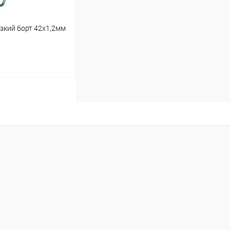
зкий борт 42х1,2мм
ину
В наличии