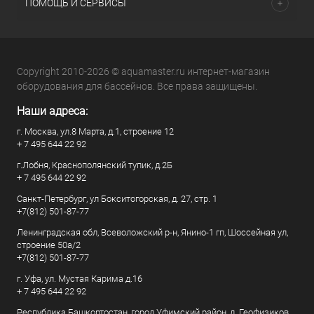
ПОМОЩЬ И СЕРВИСЫ
Copyright 2010-2026 © aquamaster.ru интернет-магазин
оборудования для бассейнов. Все права защищены.
Наши адреса:
г. Москва, ул.8 Марта, д.1, строение 12
+ 7 495 644 22 92
г.Лобня, Краснополянский тупик, д.2Б
+ 7 495 644 22 92
Санкт-Петербург, ул Бокситогорская, д. 27, стр. 1
+7(812) 501-87-77
Ленинградская обл, Всеволожский р-н, Янино-1 гп, Шоссейная ул,
строение 50а/2
+7(812) 501-87-77
г. Уфа, ул. Мустая Карима д.16
+ 7 495 644 22 92
Республика Башкортостан, город Уфимский район, д. Геофизиков,