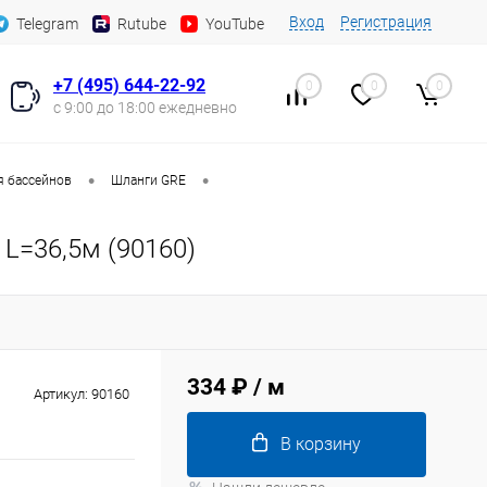
Вход
Регистрация
Telegram
Rutube
YouTube
+7 (495) 644-22-92
0
0
0
с 9:00 до 18:00 ежедневно
•
•
я бассейнов
Шланги GRE
L=36,5м (90160)
334 ₽
/ м
Артикул:
90160
В корзину