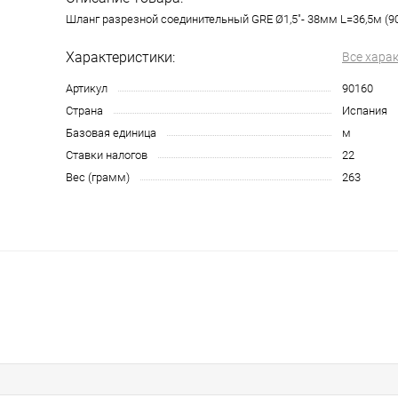
Шланг разрезной соединительный GRE Ø1,5"- 38мм L=36,5м (9
Характеристики:
Все хара
Артикул
90160
Страна
Испания
Базовая единица
м
Ставки налогов
22
Вес (грамм)
263