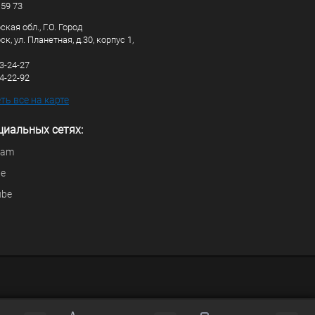
 59 73
кая обл., Г.О. Город
к, ул. Планетная, д.30, корпус 1,
83-24-27
44-22-92
ь все на карте
циальных сетях:
ram
be
ube