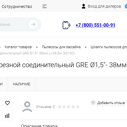
Вход для дилеров
Сотрудничество
+7 (800) 551-00-91
•
•
•
Каталог товаров
Пылесосы для бассейна
Шланги пылесосов дл
динительный GRE Ø1,5"- 38мм L=36,5м (90160)
резной соединительный GRE Ø1,5"- 38мм 
КИ
НАЛИЧИЕ
Добавить отзыв
Отзывов: 0
Описание товара: