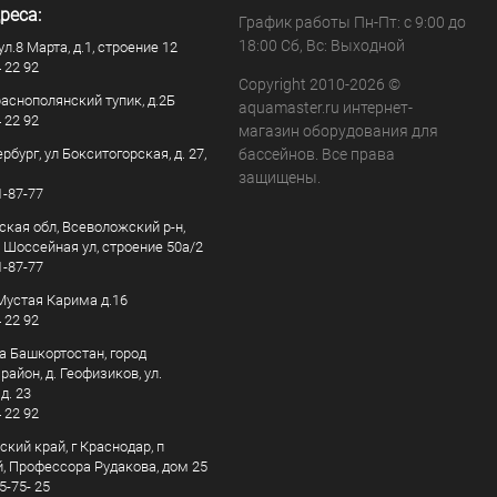
реса:
График работы Пн-Пт: с 9:00 до
18:00 Сб, Вс: Выходной
ул.8 Марта, д.1, строение 12
4 22 92
Copyright 2010-2026 ©
раснополянский тупик, д.2Б
aquamaster.ru интернет-
4 22 92
магазин оборудования для
рбург, ул Бокситогорская, д. 27,
бассейнов. Все права
защищены.
1-87-77
ская обл, Всеволожский р-н,
, Шоссейная ул, строение 50а/2
1-87-77
. Мустая Карима д.16
4 22 92
а Башкортостан, город
айон, д. Геофизиков, ул.
д. 23
4 22 92
кий край, г Краснодар, п
, Профессора Рудакова, дом 25
5-75- 25