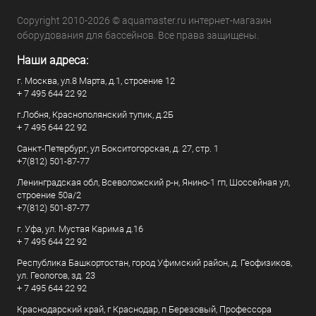
Copyright 2010-2026 © aquamaster.ru интернет-магазин
оборудования для бассейнов. Все права защищены.
Наши адреса:
г. Москва, ул.8 Марта, д.1, строение 12
+ 7 495 644 22 92
г.Лобня, Краснополянский тупик, д.2Б
+ 7 495 644 22 92
Санкт-Петербург, ул Бокситогорская, д. 27, стр. 1
+7(812) 501-87-77
Ленинградская обл, Всеволожский р-н, Янино-1 гп, Шоссейная ул,
строение 50а/2
+7(812) 501-87-77
г. Уфа, ул. Мустая Карима д.16
+ 7 495 644 22 92
Республика Башкортостан, город Уфимский район, д. Геофизиков,
ул. Геологов, зд. 23
+ 7 495 644 22 92
Краснодарский край, г Краснодар, п Березовый, Профессора