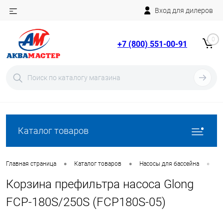
Вход для дилеров
Telegram
Rutube
0
+7 (800) 551-00-91
YouTube
Вход
Регистрация
Каталог товаров
•
•
•
Главная страница
Каталог товаров
Насосы для бассейна
З
Корзина префильтра насоса Glong
FCP-180S/250S (FCP180S-05)