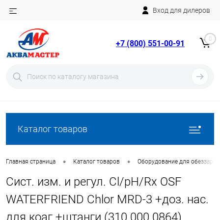
Вход для дилеров
Telegram
Rutube
0
+7 (800) 551-00-91
YouTube
Вход
Регистрация
Каталог товаров
•
•
Главная страница
Каталог товаров
Оборудование для обеззара
Сист. изм. и регул. Cl/pH/Rx OSF
WATERFRIEND Chlor MRD-3 +доз. нас.
для коаг.+штанги (310.000.0864)