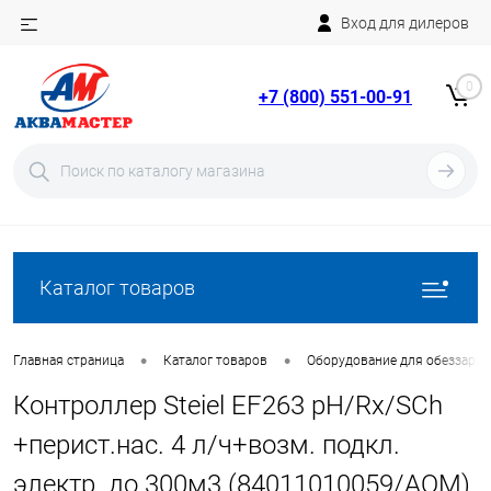
Вход для дилеров
Telegram
Rutube
0
+7 (800) 551-00-91
YouTube
Вход
Регистрация
Каталог товаров
•
•
Главная страница
Каталог товаров
Оборудование для обеззара
Контроллер Steiel EF263 pH/Rx/SСh
+перист.нас. 4 л/ч+возм. подкл.
электр. до 300м3 (84011010059/AQM)