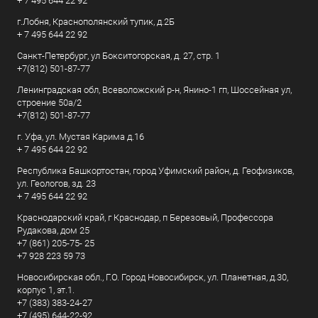
+ 7 495 644 22 92
г.Лобня, Краснополянский тупик, д.2Б
+ 7 495 644 22 92
Санкт-Петербург, ул Бокситогорская, д. 27, стр. 1
+7(812) 501-87-77
Ленинградская обл, Всеволожский р-н, Янино-1 гп, Шоссейная ул,
строение 50а/2
+7(812) 501-87-77
г. Уфа, ул. Мустая Карима д.16
+ 7 495 644 22 92
Республика Башкортостан, город Уфимский район, д. Геофизиков,
ул. Геологов, зд. 23
+ 7 495 644 22 92
Краснодарский край, г Краснодар, п Березовый, Профессора
Рудакова, дом 25
+7 (861) 205-75- 25
+7 928 223 59 73
Новосибирская обл., Г.О. Город Новосибирск, ул. Планетная, д.30,
корпус 1, эт.1.
+7 (383) 383-24-27
+7 (495) 644-22-92