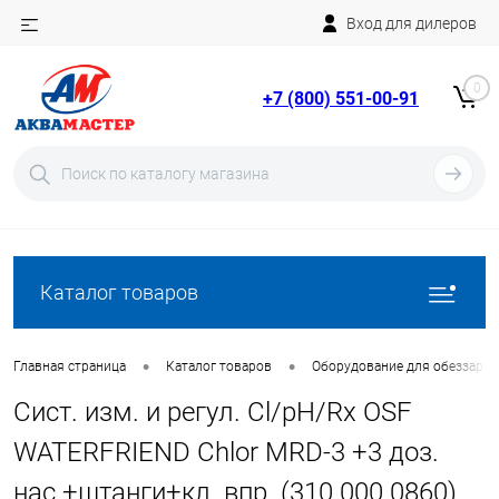
Вход для дилеров
Telegram
Rutube
0
+7 (800) 551-00-91
YouTube
Вход
Регистрация
Каталог товаров
•
•
Главная страница
Каталог товаров
Оборудование для обеззара
Сист. изм. и регул. Cl/pH/Rx OSF
WATERFRIEND Chlor MRD-3 +3 доз.
нас.+штанги+кл. впр. (310.000.0860)