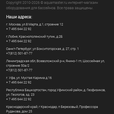
Copyright 2010-2026 © aquamaster.ru интернет-магазин
оборудования для бассейнов. Все права защищены.
Наши адреса:
г. Москва, ул.8 Марта, д.1, строение 12
+ 7 495 644 22 92
г.Лобня, Краснополянский тупик, д.2Б
+ 7 495 644 22 92
Санкт-Петербург, ул Бокситогорская, д. 27, стр. 1
+7(812) 501-87-77
Ленинградская обл, Всеволожский р-н, Янино-1 гп, Шоссейная ул,
строение 50а/2
+7(812) 501-87-77
г. Уфа, ул. Мустая Карима д.16
+ 7 495 644 22 92
Республика Башкортостан, город Уфимский район, д. Геофизиков,
ул. Геологов, зд. 23
+ 7 495 644 22 92
Краснодарский край, г Краснодар, п Березовый, Профессора
Рудакова, дом 25