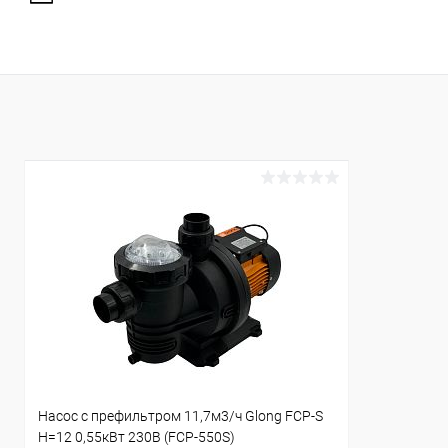
Насос с префильтром 11,7м3/ч Glong FCP-S
Н=12 0,55кВт 230В (FCP-550S)