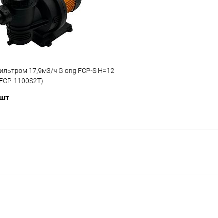
ию
В наличии
К сравнению
ильтром 17,9м3/ч Glong FCP-S Н=12
(FCP-1100S2T)
 шт
В корзину
ое
ию
Под заказ