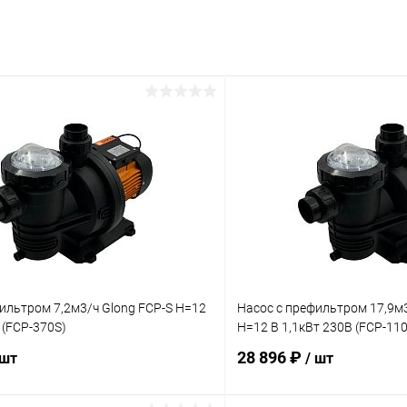
ильтром 7,2м3/ч Glong FCP-S Н=12
Насос с префильтром 17,9м3
 (FCP-370S)
Н=12 В 1,1кВт 230В (FCP-11
28 896 ₽
 шт
/ шт