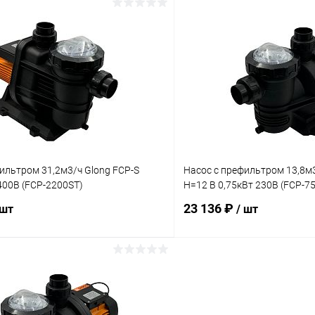
В корзину
В корз
ое
В избранное
ию
Под заказ
К сравнению
ильтром 31,2м3/ч Glong FCP-S
Насос с префильтром 13,8м3
400В (FCP-2200ST)
Н=12 В 0,75кВт 230В (FCP-7
23 136 ₽
 шт
/ шт
В корзину
В корз
ое
В избранное