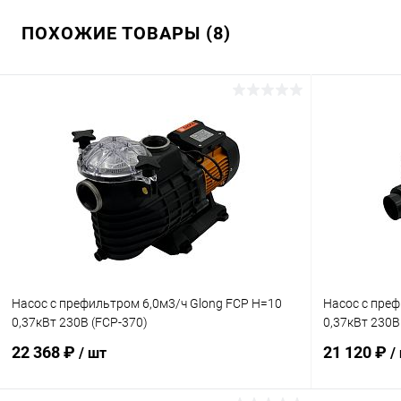
ПОХОЖИЕ ТОВАРЫ (8)
Насос с префильтром 6,0м3/ч Glong FCP Н=10
Насос с преф
0,37кВт 230В (FCP-370)
0,37кВт 230В
22 368 ₽
21 120 ₽
/ шт
/