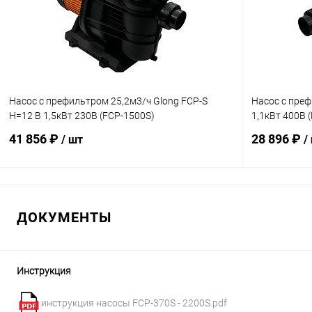
К сравнению
В наличии
К сравнен
Насос с префильтром 25,2м3/ч Glong FCP-S
Насос с преф
Н=12 В 1,5кВт 230В (FCP-1500S)
1,1кВт 400В 
41 856 ₽
28 896 ₽
/ шт
/
В корзину
ДОКУМЕНТЫ
В избранное
В избранн
К сравнению
В наличии
К сравнен
Инструкция
инструкция насосы FCP-370S - 2200S.pdf