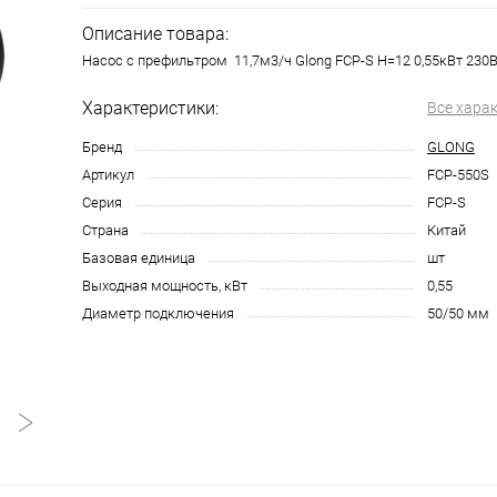
Описание товара:
Насос с префильтром 11,7м3/ч Glong FCP-S Н=12 0,55кВт 230В
Характеристики:
Все хара
Бренд
GLONG
Артикул
FCP-550S
Серия
FCP-S
Страна
Китай
Базовая единица
шт
Выходная мощность, кВт
0,55
Диаметр подключения
50/50 мм