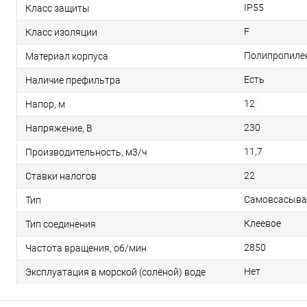
IP55
Класс защиты
F
Класс изоляции
Полипропиле
Материал корпуса
Есть
Наличие префильтра
12
Напор, м
230
Напряжение, В
11,7
Производительность, м3/ч
22
Ставки налогов
Самовсасыв
Тип
Клеевое
Тип соединения
2850
Частота вращения, об/мин
Нет
Эксплуатация в морской (солёной) воде