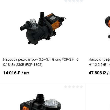
В корзину
В избранное
В избранн
К сравнению
В наличии
К сравнен
Насос с префильтром 3,6м3/ч Glong FCP-S Н=6
Насос с преф
0,18кВт 230В (FCP-180S)
Н=12 2,2кВт 
14 016 ₽
47 808 ₽
/ шт
/
В корзину
В избранное
В избранн