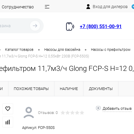
Вход для дилеров
Сотрудничество
+7 (800) 551-00-91
•
•
•
Каталог товаров
Насосы для бассейна
Насосы с префильтром
 11,7м3/ч Glong FCP-S Н=12 0,55кВт 230В (FCP-550S)
ефильтром 11,7м3/ч Glong FCP-S Н=12 0
КИ
ПОХОЖИЕ ТОВАРЫ
НАЛИЧИЕ
ДОКУМЕНТЫ
Добавить отзыв
Отзывов: 0
Артикул:
FCP-550S