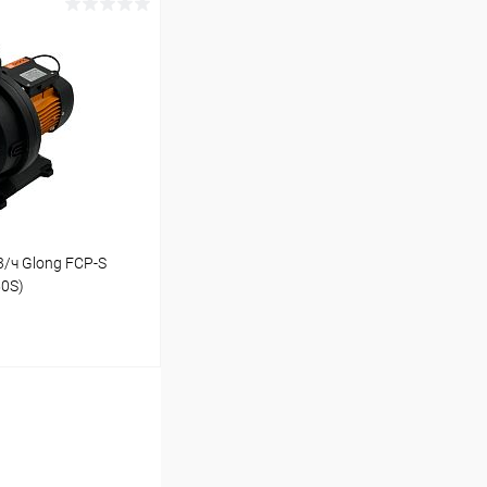
ину
В наличии
/ч Glong FCP-S
50S)
ину