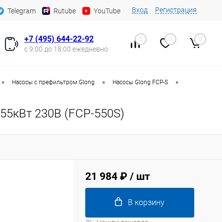
Вход
Регистрация
Telegram
Rutube
YouTube
+7 (495) 644-22-92
0
0
0
с 9:00 до 18:00 ежедневно
•
•
•
Насосы с префильтром Glong
Насосы Glong FCP-S
,55кВт 230В (FCP-550S)
21 984 ₽
/ шт
В корзину