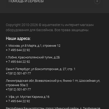
ПОМОЩЬ И СЕРВИСЫ
Copyright 2010-2026 © aquamaster.ru интернет-магазин
оборудования для бассейнов. Все права защищены.
Наши адреса:
г. Москва, ул.8 Марта, д.1, строение 12
+ 7 495 644 22 92
г.Лобня, Краснополянский тупик, д.2Б
+ 7 495 644 22 92
Санкт-Петербург, ул Бокситогорская, д. 27, стр. 1
+7(812) 501-87-77
Ленинградская обл, Всеволожский р-н, Янино-1 гп, Шоссейная ул,
строение 50а/2
+7(812) 501-87-77
г. Уфа, ул. Мустая Карима д.16
+ 7 495 644 22 92
Республика Башкортостан, город Уфимский район, д. Геофизиков,