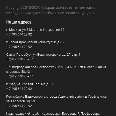
Copyright 2010-2026 © aquamaster.ru интернет-магазин
оборудования для бассейнов. Все права защищены.
Наши адреса:
г. Москва, ул.8 Марта, д.1, строение 12
+ 7 495 644 22 92
г.Лобня, Краснополянский тупик, д.2Б
+ 7 495 644 22 92
Санкт-Петербург, ул Бокситогорская, д. 27, стр. 1
+7(812) 501-87-77
Ленинградская обл, Всеволожский р-н, Янино-1 гп, Шоссейная ул,
строение 50а/2
+7(812) 501-87-77
г. Уфа, ул. Мустая Карима д.16
+ 7 495 644 22 92
Республика Башкортостан, город Уфимский район, д. Геофизиков,
ул. Геологов, зд. 23
+ 7 495 644 22 92
Краснодарский край, г Краснодар, п Березовый, Профессора