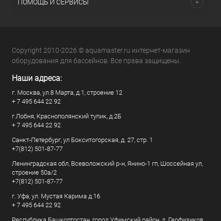
ПОМОЩЬ И СЕРВИСЫ
Copyright 2010-2026 © aquamaster.ru интернет-магазин
оборудования для бассейнов. Все права защищены.
Наши адреса:
г. Москва, ул.8 Марта, д.1, строение 12
+ 7 495 644 22 92
г.Лобня, Краснополянский тупик, д.2Б
+ 7 495 644 22 92
Санкт-Петербург, ул Бокситогорская, д. 27, стр. 1
+7(812) 501-87-77
Ленинградская обл, Всеволожский р-н, Янино-1 гп, Шоссейная ул,
строение 50а/2
+7(812) 501-87-77
г. Уфа, ул. Мустая Карима д.16
+ 7 495 644 22 92
Республика Башкортостан, город Уфимский район, д. Геофизиков,