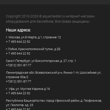
Copyright 2010-2026 © aquamaster.ru интернет-магазин
оборудования для бассейнов. Все права защищены.
Наши адреса:
г. Москва, ул.8 Марта, д.1, строение 12
+ 7 495 644 22 92
г.Лобня, Краснополянский тупик, д.2Б
+ 7 495 644 22 92
Санкт-Петербург, ул Бокситогорская, д. 27, стр. 1
+7(812) 501-87-77
Ленинградская обл, Всеволожский р-н, Янино-1 гп, Шоссейная ул,
строение 50а/2
+7(812) 501-87-77
г. Уфа, ул. Мустая Карима д.16
+ 7 495 644 22 92
Республика Башкортостан, город Уфимский район, д. Геофизиков,
ул. Геологов, зд. 23
+ 7 495 644 22 92